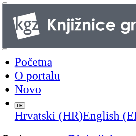
Početna
O portalu
Novo
HR
Hrvatski (HR)
English (E