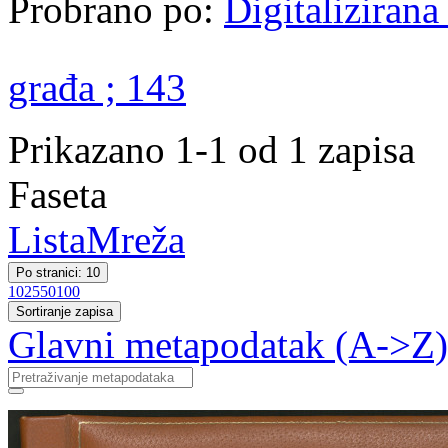
Probrano po:
Digitalizirana
građa ; 143
Prikazano 1-1 od 1 zapisa
Faseta
Lista
Mreža
Po stranici: 10
10
25
50
100
Sortiranje zapisa
Glavni metapodatak (A->Z)