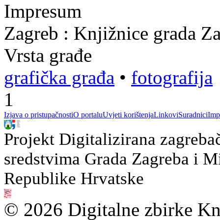
Impresum
Zagreb : Knjižnice grada Z
Vrsta građe
grafička građa
•
fotografija
1
Izjava o pristupačnosti
O portalu
Uvjeti korištenja
Linkovi
Suradnici
Imp
Projekt Digitalizirana zagreba
sredstvima Grada Zagreba i Min
Republike Hrvatske
© 2026 Digitalne zbirke Kn