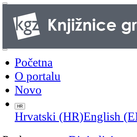
Početna
O portalu
Novo
HR
Hrvatski (HR)
English (E