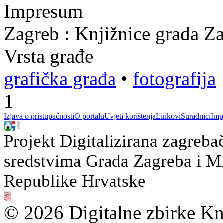
Impresum
Zagreb : Knjižnice grada Z
Vrsta građe
grafička građa
•
fotografija
1
Izjava o pristupačnosti
O portalu
Uvjeti korištenja
Linkovi
Suradnici
Imp
Projekt Digitalizirana zagreba
sredstvima Grada Zagreba i Min
Republike Hrvatske
© 2026 Digitalne zbirke Kn