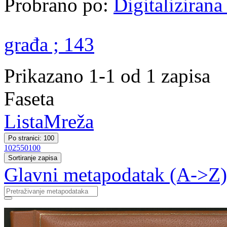
Probrano po:
Digitalizirana
građa ; 143
Prikazano 1-1 od 1 zapisa
Faseta
Lista
Mreža
Po stranici: 100
10
25
50
100
Sortiranje zapisa
Glavni metapodatak (A->Z)