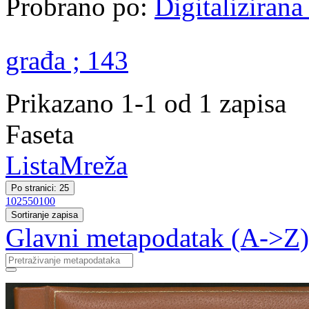
Probrano po:
Digitalizirana
građa ; 143
Prikazano 1-1 od 1 zapisa
Faseta
Lista
Mreža
Po stranici: 25
10
25
50
100
Sortiranje zapisa
Glavni metapodatak (A->Z)