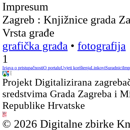
Impresum
Zagreb : Knjižnice grada Z
Vrsta građe
grafička građa
•
fotografija
1
Izjava o pristupačnosti
O portalu
Uvjeti korištenja
Linkovi
Suradnici
Imp
Projekt Digitalizirana zagreba
sredstvima Grada Zagreba i Min
Republike Hrvatske
© 2026 Digitalne zbirke Kn