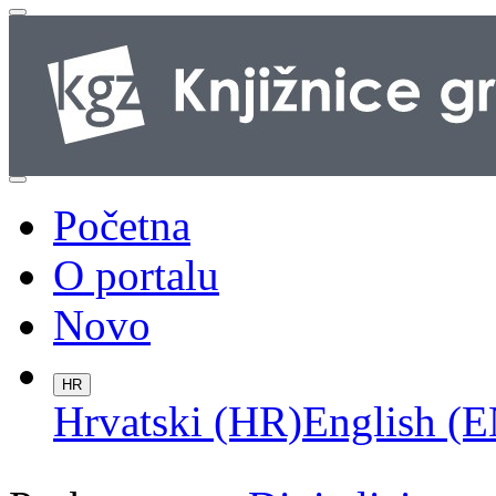
Početna
O portalu
Novo
HR
Hrvatski (HR)
English (E