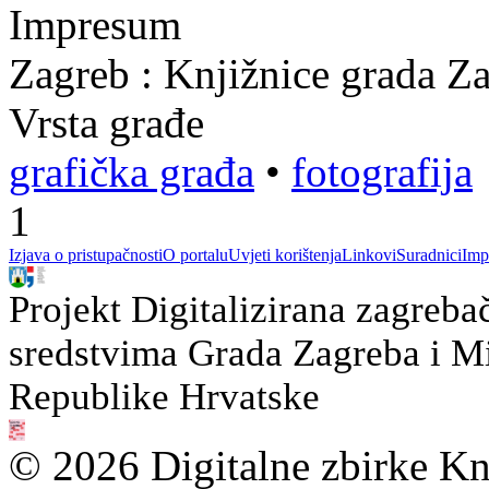
Impresum
Zagreb : Knjižnice grada Z
Vrsta građe
grafička građa
•
fotografija
1
Izjava o pristupačnosti
O portalu
Uvjeti korištenja
Linkovi
Suradnici
Imp
Projekt Digitalizirana zagreba
sredstvima Grada Zagreba i Min
Republike Hrvatske
© 2026 Digitalne zbirke Kn