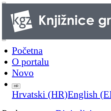
Početna
O portalu
Novo
HR
Hrvatski (HR)
English (E