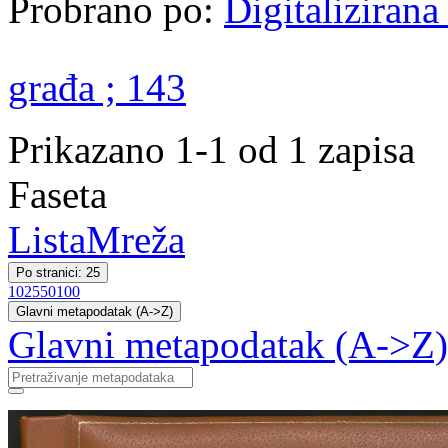
Probrano po:
Digitalizirana
građa ; 143
Prikazano 1-1 od 1 zapisa
Faseta
Lista
Mreža
Po stranici: 25
10
25
50
100
Glavni metapodatak (A->Z)
Glavni metapodatak (A->Z)