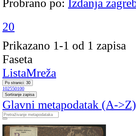
Probrano po:
Izdanja zagreb
20
Prikazano 1-1 od 1 zapisa
Faseta
Lista
Mreža
Po stranici: 30
10
25
50
100
Sortiranje zapisa
Glavni metapodatak (A->Z)