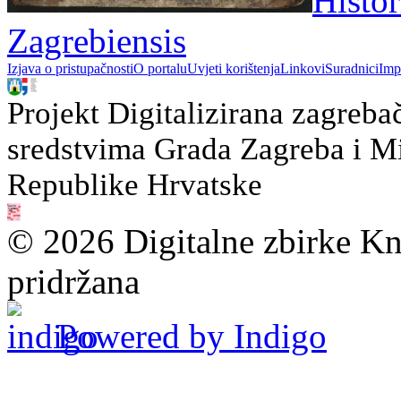
Histor
Zagrebiensis
Izjava o pristupačnosti
O portalu
Uvjeti korištenja
Linkovi
Suradnici
Imp
Projekt Digitalizirana zagreba
sredstvima Grada Zagreba i Min
Republike Hrvatske
© 2026 Digitalne zbirke Kn
pridržana
Powered by Indigo