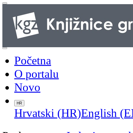
Početna
O portalu
Novo
HR
Hrvatski (HR)
English (E