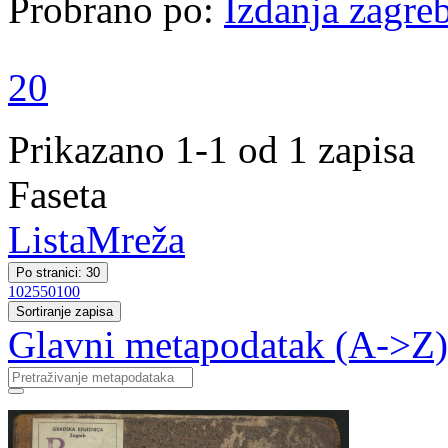
Probrano po:
Izdanja zagreb
20
Prikazano 1-1 od 1 zapisa
Faseta
Lista
Mreža
Po stranici: 30
10
25
50
100
Sortiranje zapisa
Glavni metapodatak (A->Z)