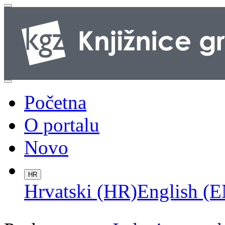
Početna
O portalu
Novo
HR
Hrvatski (HR)
English (E