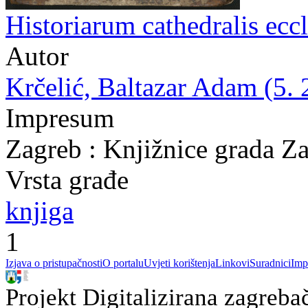
Historiarum cathedralis ecc
Autor
Krčelić, Baltazar Adam (5. 
Impresum
Zagreb : Knjižnice grada Z
Vrsta građe
knjiga
1
Izjava o pristupačnosti
O portalu
Uvjeti korištenja
Linkovi
Suradnici
Imp
Projekt Digitalizirana zagreba