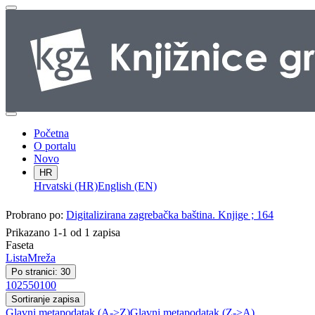
Početna
O portalu
Novo
HR
Hrvatski (HR)
English (EN)
Probrano po:
Digitalizirana zagrebačka baština. Knjige ; 164
Prikazano 1-1 od 1 zapisa
Faseta
Lista
Mreža
Po stranici: 30
10
25
50
100
Sortiranje zapisa
Glavni metapodatak (A->Z)
Glavni metapodatak (Z->A)