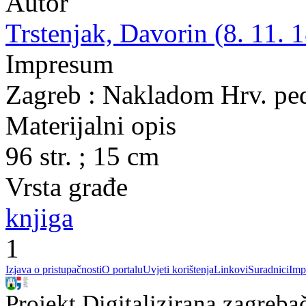
Autor
Trstenjak, Davorin (8. 11. 1
Impresum
Zagreb : Nakladom Hrv. pe
Materijalni opis
96 str. ; 15 cm
Vrsta građe
knjiga
1
Izjava o pristupačnosti
O portalu
Uvjeti korištenja
Linkovi
Suradnici
Imp
Projekt Digitalizirana zagreba