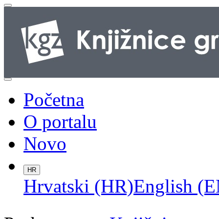
Početna
O portalu
Novo
HR
Hrvatski (HR)
English (E