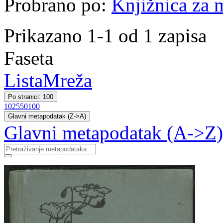
Probrano po:
Knjižnica za m
Prikazano 1-1 od 1 zapisa
Faseta
Lista
Mreža
Po stranici: 100
10
25
50
100
Glavni metapodatak (Z->A)
Glavni metapodatak (A->Z)