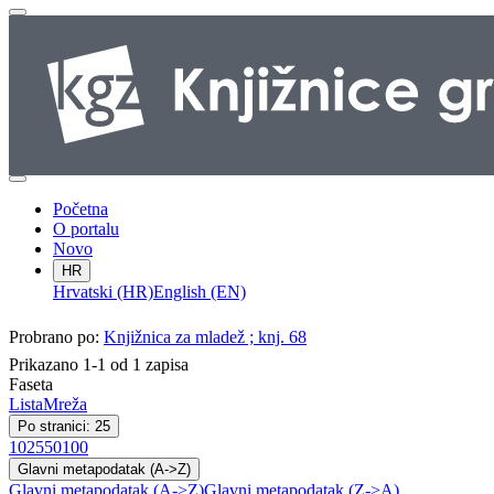
Početna
O portalu
Novo
HR
Hrvatski (HR)
English (EN)
Probrano po:
Knjižnica za mladež ; knj. 68
Prikazano 1-1 od 1 zapisa
Faseta
Lista
Mreža
Po stranici: 25
10
25
50
100
Glavni metapodatak (A->Z)
Glavni metapodatak (A->Z)
Glavni metapodatak (Z->A)