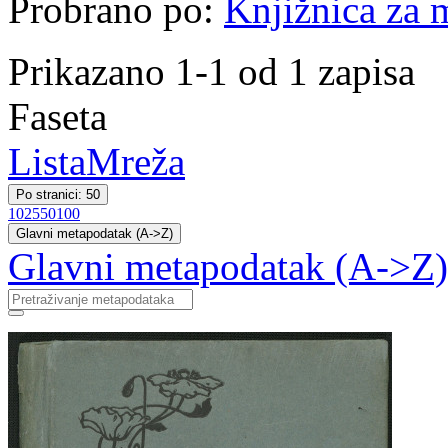
Probrano po:
Knjižnica za m
Prikazano 1-1 od 1 zapisa
Faseta
Lista
Mreža
Po stranici: 50
10
25
50
100
Glavni metapodatak (A->Z)
Glavni metapodatak (A->Z)