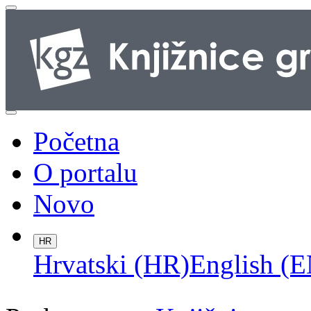
Početna
O portalu
Novo
HR
Hrvatski (HR)
English (E