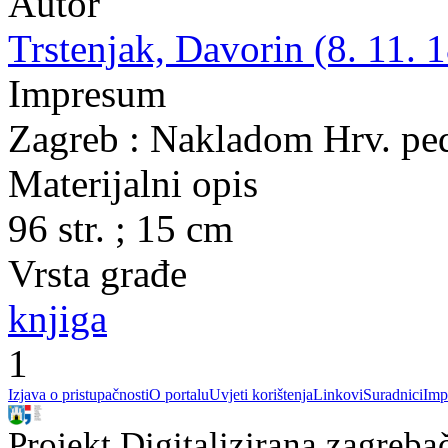
Autor
Trstenjak, Davorin (8. 11. 1
Impresum
Zagreb : Nakladom Hrv. pe
Materijalni opis
96 str. ; 15 cm
Vrsta građe
knjiga
1
Izjava o pristupačnosti
O portalu
Uvjeti korištenja
Linkovi
Suradnici
Imp
Projekt Digitalizirana zagreba