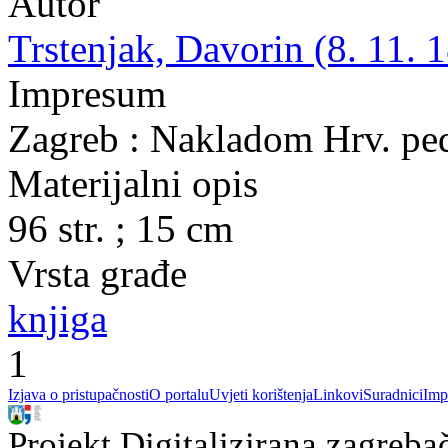
Autor
Trstenjak, Davorin (8. 11. 1
Impresum
Zagreb : Nakladom Hrv. pe
Materijalni opis
96 str. ; 15 cm
Vrsta građe
knjiga
1
Izjava o pristupačnosti
O portalu
Uvjeti korištenja
Linkovi
Suradnici
Imp
Projekt Digitalizirana zagreba