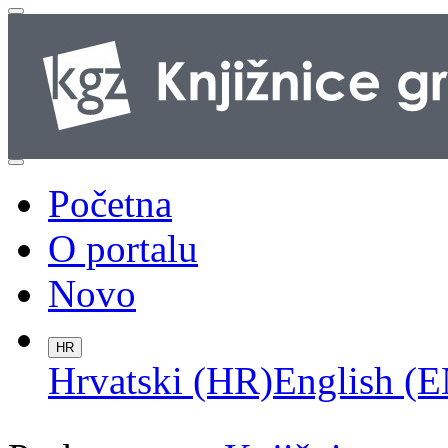
Početna
O portalu
Novo
HR
Hrvatski (HR)
English (E