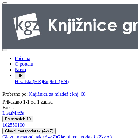
Početna
O portalu
Novo
HR
Hrvatski (HR)
English (EN)
Probrano po:
Knjižnica za mladež ; knj. 68
Prikazano 1-1 od 1 zapisa
Faseta
Lista
Mreža
Po stranici: 10
10
25
50
100
Glavni metapodatak (A->Z)
Glavni metapodatak (A->Z)
Glavni metapodatak (Z->A)