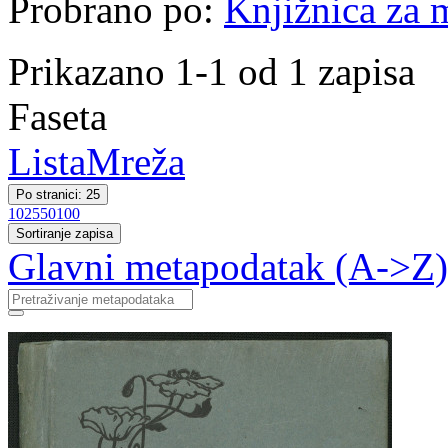
Probrano po:
Knjižnica za m
Prikazano 1-1 od 1 zapisa
Faseta
Lista
Mreža
Po stranici: 25
10
25
50
100
Sortiranje zapisa
Glavni metapodatak (A->Z)