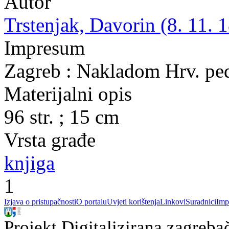
Autor
Trstenjak, Davorin (8. 11. 1
Impresum
Zagreb : Nakladom Hrv. pe
Materijalni opis
96 str. ; 15 cm
Vrsta građe
knjiga
1
Izjava o pristupačnosti
O portalu
Uvjeti korištenja
Linkovi
Suradnici
Imp
Projekt Digitalizirana zagreba