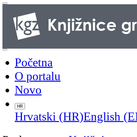
Početna
O portalu
Novo
HR
Hrvatski (HR)
English (E