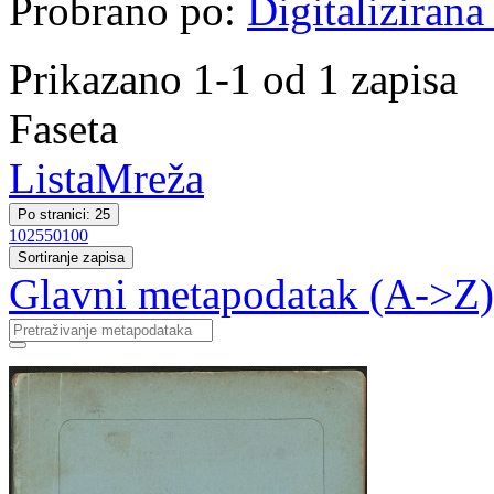
Probrano po:
Digitalizirana
Prikazano 1-1 od 1 zapisa
Faseta
Lista
Mreža
Po stranici: 25
10
25
50
100
Sortiranje zapisa
Glavni metapodatak (A->Z)