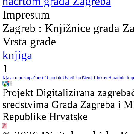
nacrtom grada Zagreba
Impresum
Zagreb : Knjižnice grada Z
Vrsta građe
knjiga
1
Izjava o pristupačnosti
O portalu
Uvjeti korištenja
Linkovi
Suradnici
Imp
Projekt Digitalizirana zagreba
sredstvima Grada Zagreba i Min
Republike Hrvatske