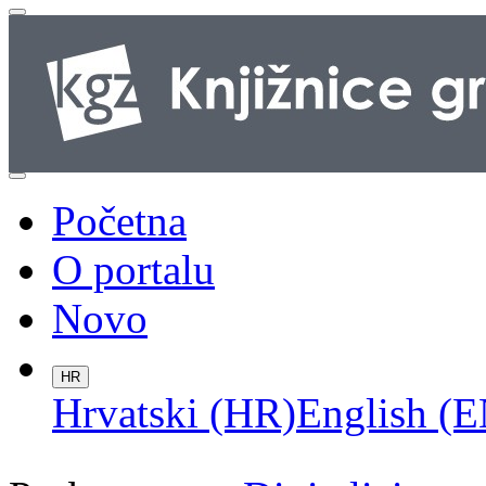
Početna
O portalu
Novo
HR
Hrvatski (HR)
English (E