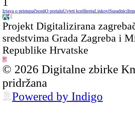
1
Izjava o pristupačnosti
O portalu
Uvjeti korištenja
Linkovi
Suradnici
Imp
Projekt Digitalizirana zagreba
sredstvima Grada Zagreba i Min
Republike Hrvatske
© 2026 Digitalne zbirke Kn
pridržana
Powered by Indigo