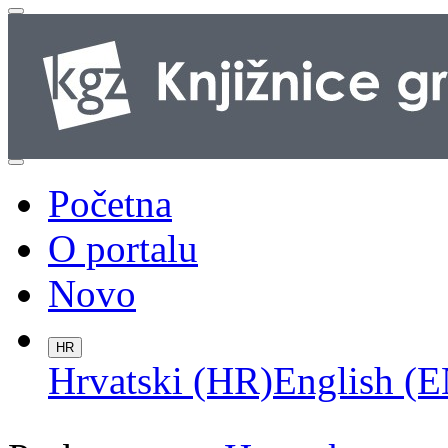
Početna
O portalu
Novo
HR
Hrvatski (HR)
English (E