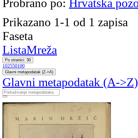
Probrano po:
Hrvatska pozor
Prikazano 1-1 od 1 zapisa
Faseta
Lista
Mreža
Po stranici: 30
10
25
50
100
Glavni metapodatak (Z->A)
Glavni metapodatak (A->Z)