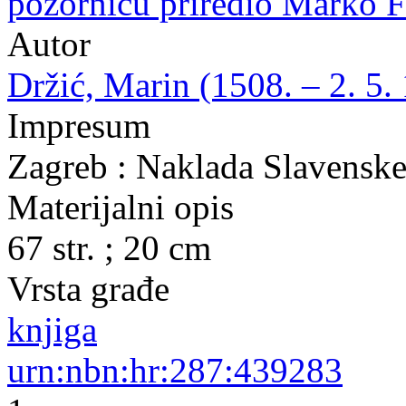
pozornicu priredio Marko F
Autor
Držić, Marin (1508. – 2. 5.
Impresum
Zagreb : Naklada Slavenske 
Materijalni opis
67 str. ; 20 cm
Vrsta građe
knjiga
urn:nbn:hr:287:439283