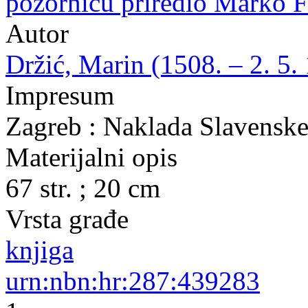
pozornicu priredio Marko F
Autor
Držić, Marin (1508. – 2. 5.
Impresum
Zagreb : Naklada Slavenske 
Materijalni opis
67 str. ; 20 cm
Vrsta građe
knjiga
urn:nbn:hr:287:439283