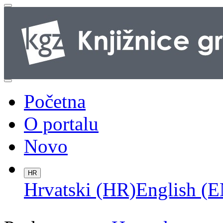
Početna
O portalu
Novo
HR
Hrvatski (HR)
English (E