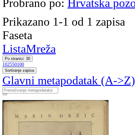
Probrano po:
Hrvatska pozor
Prikazano 1-1 od 1 zapisa
Faseta
Lista
Mreža
Po stranici: 30
10
25
50
100
Sortiranje zapisa
Glavni metapodatak (A->Z)