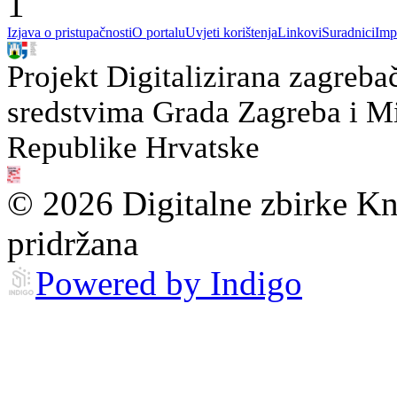
1
Izjava o pristupačnosti
O portalu
Uvjeti korištenja
Linkovi
Suradnici
Imp
Projekt Digitalizirana zagreba
sredstvima Grada Zagreba i Min
Republike Hrvatske
© 2026 Digitalne zbirke Kn
pridržana
Powered by Indigo