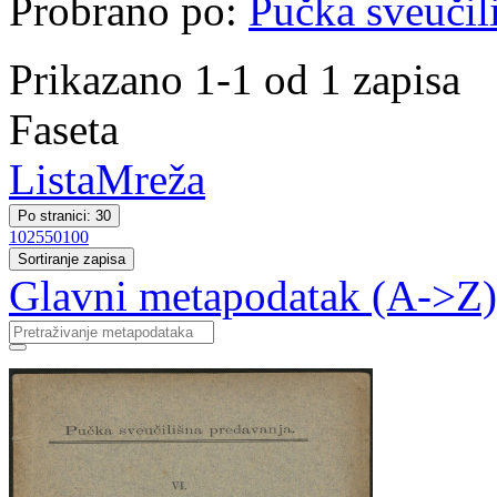
Probrano po:
Pučka sveučil
Prikazano 1-1 od 1 zapisa
Faseta
Lista
Mreža
Po stranici: 30
10
25
50
100
Sortiranje zapisa
Glavni metapodatak (A->Z)