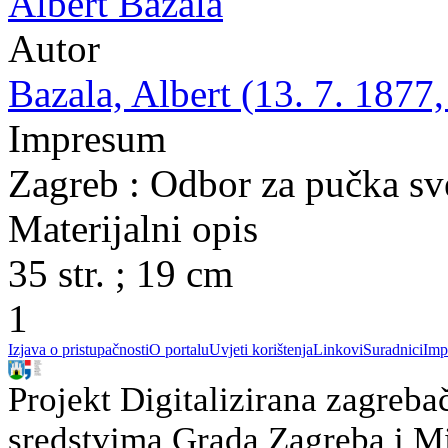
Albert Bazala
Autor
Bazala, Albert (13. 7. 1877,
Impresum
Zagreb : Odbor za pučka sv
Materijalni opis
35 str. ; 19 cm
1
Izjava o pristupačnosti
O portalu
Uvjeti korištenja
Linkovi
Suradnici
Imp
Projekt Digitalizirana zagreba
sredstvima Grada Zagreba i Min