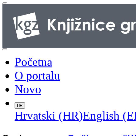
Početna
O portalu
Novo
HR
Hrvatski (HR)
English (E