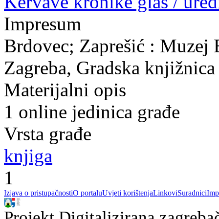
Kervave kronike glas / ured
Impresum
Brdovec; Zaprešić : Muzej 
Zagreba, Gradska knjižnica
Materijalni opis
1 online jedinica građe
Vrsta građe
knjiga
1
Izjava o pristupačnosti
O portalu
Uvjeti korištenja
Linkovi
Suradnici
Imp
Projekt Digitalizirana zagreba