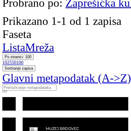
Probrano po:
Zaprešićka kul
Prikazano 1-1 od 1 zapisa
Faseta
Lista
Mreža
Po stranici: 100
10
25
50
100
Sortiranje zapisa
Glavni metapodatak (A->Z)