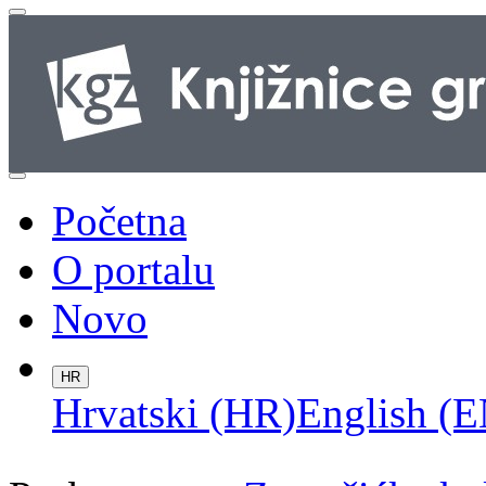
Početna
O portalu
Novo
HR
Hrvatski (HR)
English (E