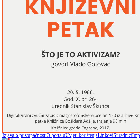
Izjava o pristupačnosti
O portalu
Uvjeti korištenja
Linkovi
Suradnici
Imp