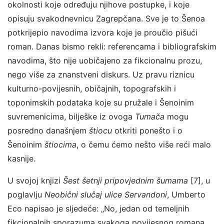
okolnosti koje određuju njihove postupke, i koje
opisuju svakodnevnicu Zagrepčana. Sve je to Šenoa
potkrijepio navodima izvora koje je proučio pišući
roman. Danas bismo rekli: referencama i bibliografskim
navodima, što nije uobičajeno za fikcionalnu prozu,
nego više za znanstveni diskurs. Uz pravu riznicu
kulturno-povijesnih, običajnih, topografskih i
toponimskih podataka koje su pružale i Šenoinim
suvremenicima, bilješke iz ovoga
Tumača
mogu
posredno današnjem
štiocu
otkriti ponešto i o
Šenoinim
štiocima
, o čemu ćemo nešto više reći malo
kasnije.
U svojoj knjizi
Šest šetnji pripovjednim šumama
[7], u
poglavlju
Neobični slučaj ulice Servandoni
, Umberto
Eco napisao je sljedeće: „No, jedan od temeljnih
fikcionalnih sporazuma svakoga povijesnog romana