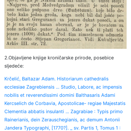
2.Objavljene knjige kroničarske prirode, posebice
sljedeće:
Krčelić, Baltazar Adam. Historiarum cathedralis
ecclesiae Zagrebiensis ... Studio, Labore, ac impensis
nobilis et reverendissimi domini Balthasaris Adami
Kercselich de Corbavia, Apostolicae- regiae Majestatis
Clementia abbatis insulanti ... Zagrabiae : Typis primo
Rainerianis, dein Zerauschegianis, ac demum Antonii
Jandera Typographi, [1770?]. _ sv. Partis 1, Tomus 1 :