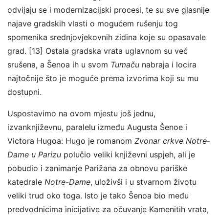
odvijaju se i modernizacijski procesi, te su sve glasnije
najave gradskih vlasti o mogućem rušenju tog
spomenika srednjovjekovnih zidina koje su opasavale
grad. [13] Ostala gradska vrata uglavnom su već
srušena, a Šenoa ih u svom
Tumaču
nabraja i locira
najtočnije što je moguće prema izvorima koji su mu
dostupni.
Uspostavimo na ovom mjestu još jednu,
izvanknjiževnu, paralelu između Augusta Šenoe i
Victora Hugoa: Hugo je romanom
Zvonar crkve Notre-
Dame u Parizu
polučio veliki književni uspjeh, ali je
pobudio i zanimanje Parižana za obnovu pariške
katedrale
Notre-Dame
, uloživši i u stvarnom životu
veliki trud oko toga. Isto je tako Šenoa bio među
predvodnicima inicijative za očuvanje Kamenitih vrata,