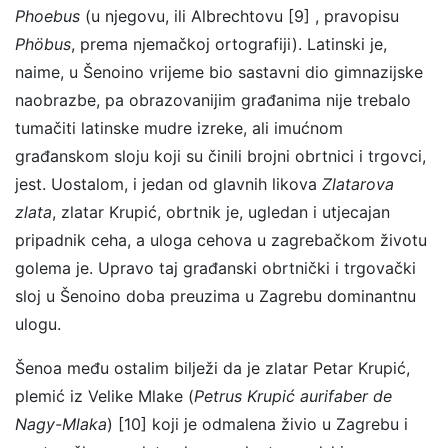
Phoebus
(u njegovu, ili Albrechtovu [9] , pravopisu
Phöbus
, prema njemačkoj ortografiji). Latinski je,
naime, u Šenoino vrijeme bio sastavni dio gimnazijske
naobrazbe, pa obrazovanijim građanima nije trebalo
tumačiti latinske mudre izreke, ali imućnom
građanskom sloju koji su činili brojni obrtnici i trgovci,
jest. Uostalom, i jedan od glavnih likova
Zlatarova
zlata
, zlatar Krupić, obrtnik je, ugledan i utjecajan
pripadnik ceha, a uloga cehova u zagrebačkom životu
golema je. Upravo taj građanski obrtnički i trgovački
sloj u Šenoino doba preuzima u Zagrebu dominantnu
ulogu.
Šenoa među ostalim bilježi da je zlatar Petar Krupić,
plemić iz Velike Mlake (
Petrus Krupić aurifaber de
Nagy-Mlaka
) [10] koji je odmalena živio u Zagrebu i