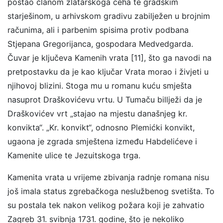
postao članom zlatarskoga ceha te gradskim
starješinom, u arhivskom gradivu zabilježen u brojnim
računima, ali i parbenim spisima protiv podbana
Stjepana Gregorijanca, gospodara Medvedgarda.
Čuvar je ključeva Kamenih vrata [11], što ga navodi na
pretpostavku da je kao ključar Vrata morao i živjeti u
njihovoj blizini. Stoga mu u romanu kuću smješta
nasuprot Draškovićevu vrtu. U Tumaču billježi da je
Draškovićev vrt „stajao na mjestu današnjeg kr.
konvikta“. „Kr. konvikt“, odnosno Plemićki konvikt,
ugaona je zgrada smještena između Habdelićeve i
Kamenite ulice te Jezuitskoga trga.
Kamenita vrata u vrijeme zbivanja radnje romana nisu
još imala status zgrebačkoga neslužbenog svetišta. To
su postala tek nakon velikog požara koji je zahvatio
Zagreb 31. svibnja 1731. godine, što je nekoliko