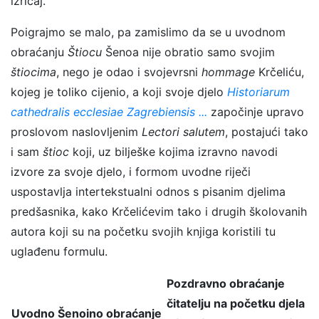
izričaj.
Poigrajmo se malo, pa zamislimo da se u uvodnom
obraćanju
Štiocu
Šenoa nije obratio samo svojim
štiocima
, nego je odao i svojevrsni
hommage
Krčeliću,
kojeg je toliko cijenio, a koji svoje djelo
Historiarum
cathedralis ecclesiae Zagrebiensis ...
započinje upravo
proslovom naslovljenim
Lectori salutem
, postajući tako
i sam
štioc
koji, uz bilješke kojima izravno navodi
izvore za svoje djelo, i formom uvodne riječi
uspostavlja intertekstualni odnos s pisanim djelima
predšasnika, kako Krčelićevim tako i drugih školovanih
autora koji su na početku svojih knjiga koristili tu
uglađenu formulu.
Pozdravno obraćanje
čitatelju na početku djela
Uvodno Šenoino obraćanje