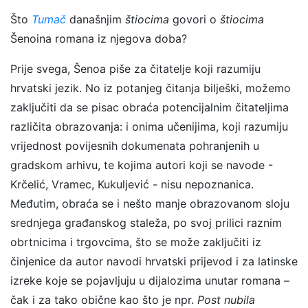
Što
Tumač
današnjim
štiocima
govori o
štiocima
Šenoina romana iz njegova doba?
Prije svega, Šenoa piše za čitatelje koji razumiju
hrvatski jezik. No iz potanjeg čitanja bilješki, možemo
zaključiti da se pisac obraća potencijalnim čitateljima
različita obrazovanja: i onima učenijima, koji razumiju
vrijednost povijesnih dokumenata pohranjenih u
gradskom arhivu, te kojima autori koji se navode -
Krčelić, Vramec, Kukuljević - nisu nepoznanica.
Međutim, obraća se i nešto manje obrazovanom sloju
srednjega građanskog staleža, po svoj prilici raznim
obrtnicima i trgovcima, što se može zaključiti iz
činjenice da autor navodi hrvatski prijevod i za latinske
izreke koje se pojavljuju u dijalozima unutar romana –
čak i za tako obične kao što je npr.
Post nubila