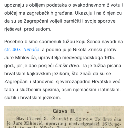
upoznaju s obiljem podataka o svakodnevnom životu i
običajima zagrebačkih građana. Ukazuju i na činjenicu
da su se Zagrepčani voljeli parničiti i svoje sporove
rješavati pred sudom.
Posebno bismo spomenuli tužbu koju Šenoa navodi na
str. 407.
Tumača
, a podnio ju je Nikola Zrinski protiv
Jure Mihlovića, upravitelja medvedgradskoga 1615.
god., jer je dao posjeći
šimšir drvo
. Ta je tužba pisana
hrvatskim kajkavskim jezikom, što znači da su se
Zagrepčani i stanovnici sjeverozapadne Hrvatske već
tada u službenim spisima, osim njemačkim i latinskim,
služili i hrvatskim jezikom.