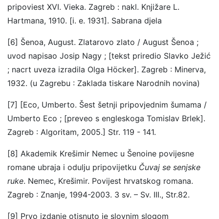
pripoviest XVI. Vieka. Zagreb : nakl. Knjižare L.
Hartmana, 1910. [i. e. 1931]. Sabrana djela
[6] Šenoa, August. Zlatarovo zlato / August Šenoa ;
uvod napisao Josip Nagy ; [tekst priredio Slavko Ježić
; nacrt uveza izradila Olga Höcker]. Zagreb : Minerva,
1932. (u Zagrebu : Zaklada tiskare Narodnih novina)
[7] [Eco, Umberto. Šest šetnji pripovjednim šumama /
Umberto Eco ; [preveo s engleskoga Tomislav Brlek].
Zagreb : Algoritam, 2005.] Str. 119 - 141.
[8] Akademik Krešimir Nemec u Šenoine povijesne
romane ubraja i odulju pripovijetku
Čuvaj se senjske
ruke
. Nemec, Krešimir. Povijest hrvatskog romana.
Zagreb : Znanje, 1994-2003. 3 sv. – Sv. III., Str.82.
[9] Prvo izdanje otisnuto je slovnim slogom