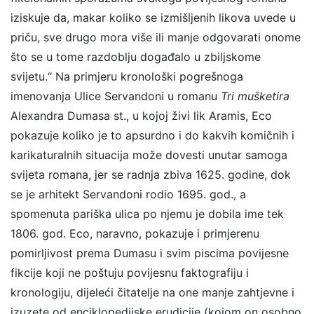
iziskuje da, makar koliko se izmišljenih likova uvede u
priču, sve drugo mora više ili manje odgovarati onome
što se u tome razdoblju događalo u zbiljskome
svijetu.“ Na primjeru kronološki pogrešnoga
imenovanja Ulice Servandoni u romanu
Tri mušketira
Alexandra Dumasa st., u kojoj živi lik Aramis, Eco
pokazuje koliko je to apsurdno i do kakvih komičnih i
karikaturalnih situacija može dovesti unutar samoga
svijeta romana, jer se radnja zbiva 1625. godine, dok
se je arhitekt Servandoni rodio 1695. god., a
spomenuta pariška ulica po njemu je dobila ime tek
1806. god. Eco, naravno, pokazuje i primjerenu
pomirljivost prema Dumasu i svim piscima povijesne
fikcije koji ne poštuju povijesnu faktografiju i
kronologiju, dijeleći čitatelje na one manje zahtjevne i
izuzete od enciklopedijske erudicije (kojom on osobno