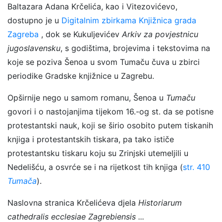
Baltazara Adana Krčelića, kao i Vitezovićevo,
dostupno je u
Digitalnim zbirkama Knjižnica grada
Zagreba
, dok se Kukuljevićev
Arkiv za povjestnicu
jugoslavensku
, s godištima, brojevima i tekstovima na
koje se poziva Šenoa u svom Tumaču čuva u zbirci
periodike Gradske knjižnice u Zagrebu.
Opširnije nego u samom romanu, Šenoa u
Tumaču
govori i o nastojanjima tijekom 16.-og st. da se potisne
protestantski nauk, koji se širio osobito putem tiskanih
knjiga i protestantskih tiskara, pa tako ističe
protestantsku tiskaru koju su Zrinjski utemeljili u
Nedelišću, a osvrće se i na rijetkost tih knjiga (
str. 410
Tumača
).
Naslovna stranica Krčelićeva djela
Historiarum
cathedralis ecclesiae Zagrebiensis ...