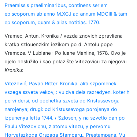
Praemissis praeliminaribus, continens seriem
episcoporum ab anno M.XC.I ad annum MDCIII & tam
episcoporum, quam & alias notitias. 1770.
Vramec, Antun. Kronika / vezda znovich zpravliena
kratka szlouenzkim iezikom po d. Antolu pope
Vramcze. V Lublane : Po Iuane Manline, 1578. Ovo je
djelo poslužilo i kao polazište Vitezoviću za njegovu
Kroniku
:
Vitezović, Pavao Ritter. Kronika, aliti szpomenek
vszega szveta vekov, : vu dva dela razredyen, koterih
pervi dersi, od pochetka szveta do Kristussevoga
narojenya; drugi: od Kristussevoga porojenya do
izpunenya letta 1744. / Szlosen, y na szvetlo dan po
Paulu Vitezovichu, zlatomu vitezu, y pervomu
Horvatszkoga Orszaga Stamparu.. Prestampana. Vu