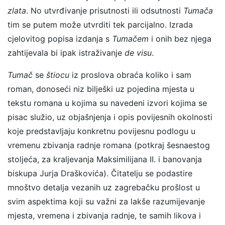
zlata
. No utvrđivanje prisutnosti ili odsutnosti
Tumača
tim se putem može utvrditi tek parcijalno. Izrada
cjelovitog popisa izdanja s
Tumačem
i onih bez njega
zahtijevala bi ipak istraživanje
de visu
.
Tumač
se
štiocu
iz proslova obraća koliko i sam
roman, donoseći niz bilješki uz pojedina mjesta u
tekstu romana u kojima su navedeni izvori kojima se
pisac služio, uz objašnjenja i opis povijesnih okolnosti
koje predstavljaju konkretnu povijesnu podlogu u
vremenu zbivanja radnje romana (potkraj šesnaestog
stoljeća, za kraljevanja Maksimilijana II. i banovanja
biskupa Jurja Draškovića). Čitatelju se podastire
mnoštvo detalja vezanih uz zagrebačku prošlost u
svim aspektima koji su važni za lakše razumijevanje
mjesta, vremena i zbivanja radnje, te samih likova i