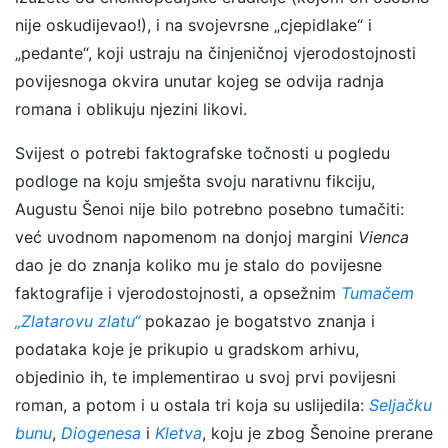
nije oskudijevao!), i na svojevrsne „cjepidlake“ i
„pedante“, koji ustraju na činjeničnoj vjerodostojnosti
povijesnoga okvira unutar kojeg se odvija radnja
romana i oblikuju njezini likovi.
Svijest o potrebi faktografske točnosti u pogledu
podloge na koju smješta svoju narativnu fikciju,
Augustu Šenoi nije bilo potrebno posebno tumačiti:
već uvodnom napomenom na donjoj margini
Vienca
dao je do znanja koliko mu je stalo do povijesne
faktografije i vjerodostojnosti, a opsežnim
Tumačem
„Zlatarovu zlatu“
pokazao je bogatstvo znanja i
podataka koje je prikupio u gradskom arhivu,
objedinio ih, te implementirao u svoj prvi povijesni
roman, a potom i u ostala tri koja su uslijedila:
Seljačku
bunu
,
Diogenesa
i
Kletva
, koju je zbog Šenoine prerane