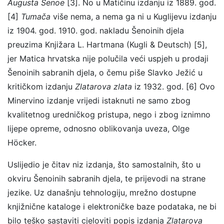
Augusta Šenoe
[3]. No u Matičinu izdanju iz 1889. god.
[4]
Tumača
više nema, a nema ga ni u Kuglijevu izdanju
iz 1904. god. 1910. god. nakladu Šenoinih djela
preuzima Knjižara L. Hartmana (Kugli & Deutsch) [5],
jer Matica hrvatska nije polučila veći uspjeh u prodaji
Šenoinih sabranih djela, o čemu piše Slavko Ježić u
kritičkom izdanju
Zlatarova zlata
iz 1932. god. [6] Ovo
Minervino izdanje vrijedi istaknuti ne samo zbog
kvalitetnog uredničkog pristupa, nego i zbog iznimno
lijepe opreme, odnosno oblikovanja uveza, Olge
Höcker.
Uslijedio je čitav niz izdanja, što samostalnih, što u
okviru Šenoinih sabranih djela, te prijevodi na strane
jezike. Uz današnju tehnologiju, mrežno dostupne
knjižnične kataloge i elektroničke baze podataka, ne bi
bilo teško sastaviti cjeloviti popis izdanja
Zlatarova