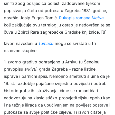
smrti zbog posljedica bolesti zadobivene tijekom
popisivanja šteta od potresa u Zagrebu 1881. godine,
dovršio Josip Eugen Tomić.
Rukopis romana
Kletva
koji zaključuje ovu tetralogiju ostao je nedovršen te se
čuva u Zbirci Rara zagrebačke Gradske knjižnice. [8]
Izvori navedeni u
Tumaču
mogu se svrstati u tri
osnovne skupine:
1.Izvorno gradivo pohranjeno u Arhivu (u Šenoinu
pravopisu
arkivu
) grada Zagreba - razne listine,
isprave i parnični spisi. Nemojmo smetnuti s uma da je
19. st. razdoblje pojačane svijesti o povijesti i potrebi
historiografskih istraživanja, čime se romantičari
nadovezuju na klasicističko-prosvjetiteljsku epohu kao
i na težnje iliraca da upućivanjem na povijest postave i
putokaze za svoje političke ciljeve. Ti izvori čitatelja