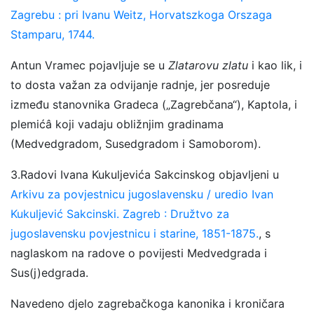
Zagrebu : pri Ivanu Weitz, Horvatszkoga Orszaga
Stamparu, 1744.
Antun Vramec pojavljuje se u
Zlatarovu zlatu
i kao lik, i
to dosta važan za odvijanje radnje, jer posreduje
između stanovnika Gradeca („Zagrebčana“), Kaptola, i
plemićâ koji vadaju obližnjim gradinama
(Medvedgradom, Susedgradom i Samoborom).
3.Radovi Ivana Kukuljevića Sakcinskog objavljeni u
Arkivu za povjestnicu jugoslavensku / uredio Ivan
Kukuljević Sakcinski. Zagreb : Družtvo za
jugoslavensku povjestnicu i starine, 1851-1875.
, s
naglaskom na radove o povijesti Medvedgrada i
Sus(j)edgrada.
Navedeno djelo zagrebačkoga kanonika i kroničara