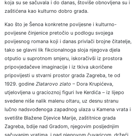
koja su se sačuvala i do danas, štoviše obnovljena su i
zaštićena kao kulturno dobro grada.
Kao što je Šenoa konkretne povijesne i kulturno-
povijesne činjenice pretočio u podlogu svojega
povijesnog romana koji i danas privlači brojne čitatelje,
tako se glavni lik fikcionalnoga sloja njegova djela
otputio u suprotnom smjeru, iskoračivši iz prostora
pripovjedačeve imaginacije i iz tkiva ukoričene
pripovijesti u stvarni prostor grada Zagreba, te od
1929. godine
Zlatarovo zlato
– Dora Krupićeva,
utjelovljena u gracioznoj figuri Ive Kerdića – iz lijepo
svedene niše nalik malenu oltaru, uz desnu stranu
lučno nadsvođenoga zapadnog ulaza u Kamena vrata i
svetište Blažene Djevice Marije, zaštitnice grada
Zagreba, bdije nad Gradom, njegovim posljednjim
sačuvanim vratima, i nad njegovom čuvaricom, držeći