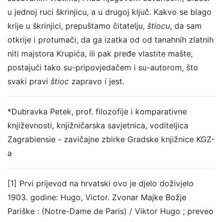
u jednoj ruci škrinjicu, a u drugoj ključ. Kakvo se blago
krije u škrinjici, prepuštamo čitatelju,
štiocu
, da sam
otkrije i protumači, da ga izatka od od tanahnih zlatnih
niti majstora Krupića, ili pak pređe vlastite mašte,
postajući tako su-pripovjedačem i su-autorom, što
svaki pravi
štioc
zapravo i jest.
*Dubravka Petek, prof. filozofije i komparativne
književnosti, knjižničarska savjetnica, voditeljica
Zagrabiensie - zavičajne zbirke Gradske knjižnice KGZ-
a
[1] Prvi prijevod na hrvatski ovo je djelo doživjelo
1903. godine: Hugo, Victor. Zvonar Majke Božje
Pariške : (Notre-Dame de Paris) / Viktor Hugo ; preveo