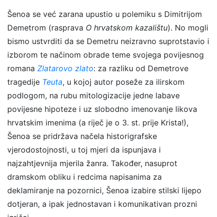
Šenoa se već zarana upustio u polemiku s Dimitrijom
Demetrom (rasprava
O hrvatskom kazalištu
). No mogli
bismo ustvrditi da se Demetru neizravno suprotstavio i
izborom te načinom obrade teme svojega povijesnog
romana
Zlatarovo zlato
: za razliku od Demetrove
tragedije
Teuta
, u kojoj autor poseže za ilirskom
podlogom, na rubu mitologizacije jedne labave
povijesne hipoteze i uz slobodno imenovanje likova
hrvatskim imenima (a riječ je o 3. st. prije Krista!),
Šenoa se pridržava načela historigrafske
vjerodostojnosti, u toj mjeri da ispunjava i
najzahtjevnija mjerila žanra. Također, nasuprot
dramskom obliku i redcima napisanima za
deklamiranje na pozornici, Šenoa izabire stilski lijepo
dotjeran, a ipak jednostavan i komunikativan prozni