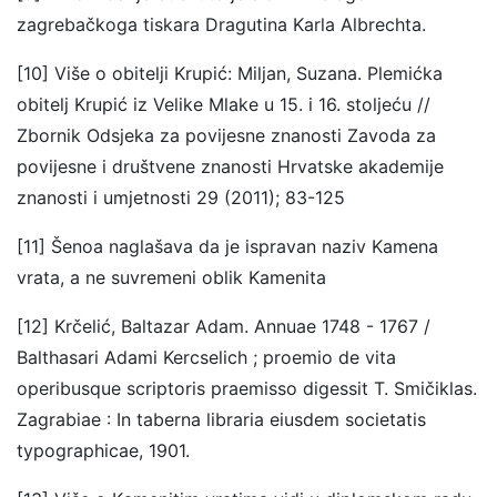
zagrebačkoga tiskara Dragutina Karla Albrechta.
[10] Više o obitelji Krupić: Miljan, Suzana. Plemićka
obitelj Krupić iz Velike Mlake u 15. i 16. stoljeću //
Zbornik Odsjeka za povijesne znanosti Zavoda za
povijesne i društvene znanosti Hrvatske akademije
znanosti i umjetnosti 29 (2011); 83-125
[11] Šenoa naglašava da je ispravan naziv Kamena
vrata, a ne suvremeni oblik Kamenita
[12] Krčelić, Baltazar Adam. Annuae 1748 - 1767 /
Balthasari Adami Kercselich ; proemio de vita
operibusque scriptoris praemisso digessit T. Smičiklas.
Zagrabiae : In taberna libraria eiusdem societatis
typographicae, 1901.