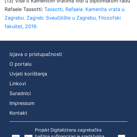
[13] Više o Kamenitim vratima vidi u diplomskom radu
Rafaele Tassotti:
Tassotti, Rafaela. Kamenita vrata u
Zagrebu. Zagreb: Sveučilište u Zagrebu, Filozofski
fakultet, 2019.
Izjava o pristupačnosti
O portalu
Uvjeti korištenja
Linkovi
Suradnici
Impressum
Kontakt
Projekt Digitalizirana zagrebačka
baština sufinanciran je sredstvima