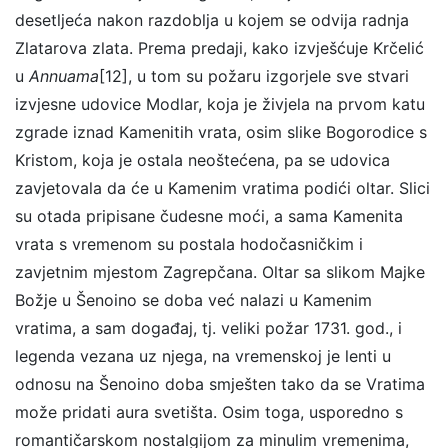
desetljeća nakon razdoblja u kojem se odvija radnja
Zlatarova zlata. Prema predaji, kako izvješćuje Krčelić
u
Annuama
[12], u tom su požaru izgorjele sve stvari
izvjesne udovice Modlar, koja je živjela na prvom katu
zgrade iznad Kamenitih vrata, osim slike Bogorodice s
Kristom, koja je ostala neoštećena, pa se udovica
zavjetovala da će u Kamenim vratima podići oltar. Slici
su otada pripisane čudesne moći, a sama Kamenita
vrata s vremenom su postala hodočasničkim i
zavjetnim mjestom Zagrepčana. Oltar sa slikom Majke
Božje u Šenoino se doba već nalazi u Kamenim
vratima, a sam događaj, tj. veliki požar 1731. god., i
legenda vezana uz njega, na vremenskoj je lenti u
odnosu na Šenoino doba smješten tako da se Vratima
može pridati aura svetišta. Osim toga, usporedno s
romantičarskom nostalgijom za minulim vremenima,