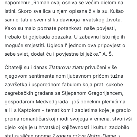
napomenu: „Roman ovaj osniva se većim dielom na
istini. Skoro sva lica u njem opisana živila su. Kušao
sam crtati u svem sliku davnoga hrvatskog života.
Kako su malo poznate potankosti naše povjesti,
trebalo bi gdjekada opazaka. U zabavnu listu nije ih
moguće smjestiti. Ugleda l' jednom ova pripovjest o
sebe sviet, dodat ću i povjestne bilježke.“ A. Š.
Čitatelji su i danas
Zlatarovu zlatu
privučeni više
njegovom sentimentalnom ljubavnom pričom tužna
završetka i usporednom fabulom koja prati sukobe
zagrebačkih građana sa Stjepanom Gregorijancem,
gospodarom Medvedgrada i još ponekim plemićima,
ali i s Kaptolom – tematikom i zapletima koje je gradio
prema romantičarskoj modi svojega vremena, stvorivši
djelo koje je u hrvatskoj književnosti i kulturi zadobilo
status sličan onome
Zvonara crkve Notre-Dame u