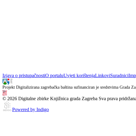
Izjava o pristupačnosti
O portalu
Uvjeti korištenja
Linkovi
Suradnici
Imp
Projekt Digitalizirana zagrebačka baština sufinanciran je sredstvima Grada Za
© 2026 Digitalne zbirke Knjižnica grada Zagreba Sva prava pridržan
Powered by Indigo