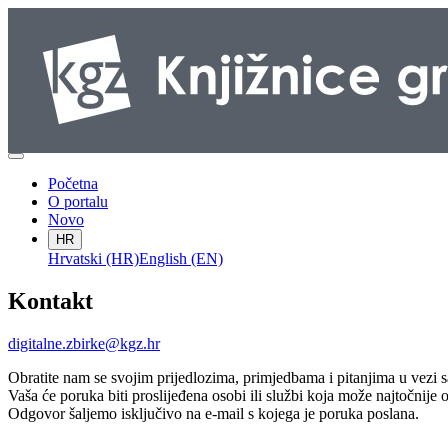
Početna
O portalu
Novo
HR
Hrvatski (HR)
English (EN)
Kontakt
digitalne.zbirke@kgz.hr
Obratite nam se svojim prijedlozima, primjedbama i pitanjima u vezi 
Vaša će poruka biti proslijeđena osobi ili službi koja može najtočnije 
Odgovor šaljemo isključivo na e-mail s kojega je poruka poslana.