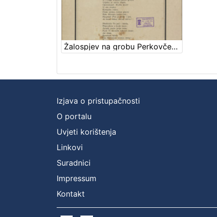
Žalospjev na grobu Perkovčevu : u Samoboru 30. rujna 1875. / spjevao August Šenoa, a uglasbio Ivan pl. Zajc
Izjava o pristupačnosti
O portalu
Uvjeti korištenja
Linkovi
Suradnici
Impressum
Kontakt