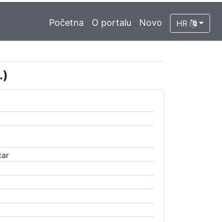
Početna
O portalu
Novo
HR
.)
čar