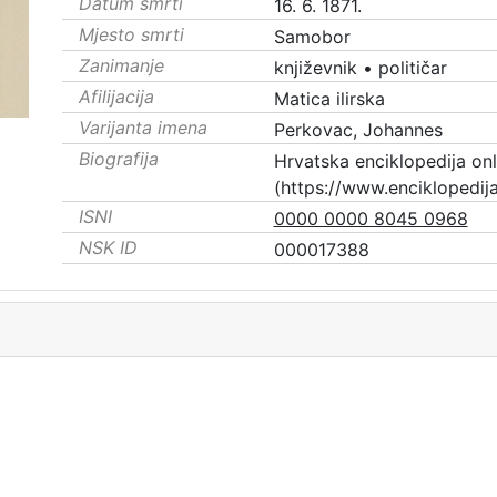
Datum smrti
16. 6. 1871.
Mjesto smrti
Samobor
Zanimanje
književnik
•
političar
Afilijacija
Matica ilirska
Varijanta imena
Perkovac, Johannes
Biografija
Hrvatska enciklopedija onl
(https://www.enciklopedij
ISNI
0000 0000 8045 0968
NSK ID
000017388