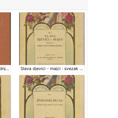
Glazbeni monolozi : za srednji glas uz pratnju glasovira : serija I / uglazbio i izdao Bernardin Sokol franjevac
Slava djevici - majci : svezak II. : zbirka Lauretanskih litanija I. / priredio i izdao Bernardin Sokol