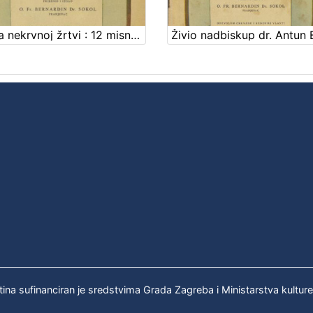
Slava nekrvnoj žrtvi : 12 misnih pjesama / priredio Bernardin Sokol
tina sufinanciran je sredstvima Grada Zagreba i Ministarstva kultur