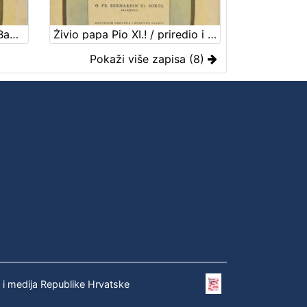
Živio nadbiskup dr. Antun Bauer! : zbirka skladbi u čast pape i biskupa / priredio i izdao Bernardin Sokol
Živio papa Pio XI.! / priredio i izdao Bernardin Sokol
Pokaži više zapisa (8)
e i medija Republike Hrvatske