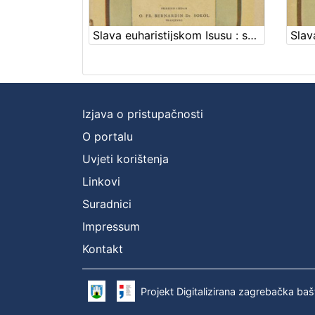
Slava euharistijskom Isusu : svezak I. : Zbirka "Divnoj dakle Tajni" I : (Tantum ergo) / priredio i izdao Bernardin Sokol
Izjava o pristupačnosti
O portalu
Uvjeti korištenja
Linkovi
Suradnici
Impressum
Kontakt
Projekt Digitalizirana zagrebačka baš