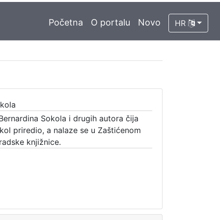
Početna
O portalu
Novo
HR
okola
Bernardina Sokola i drugih autora čija
okol priredio, a nalaze se u Zaštićenom
adske knjižnice.