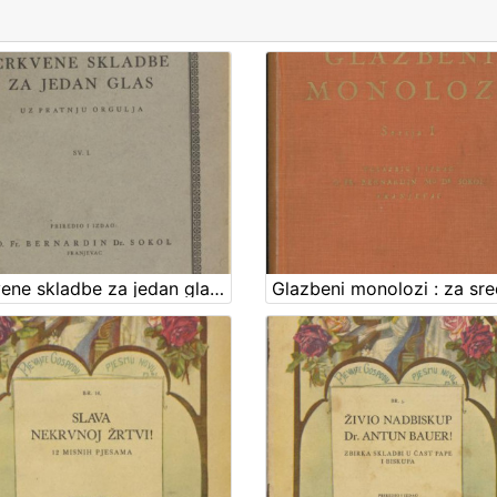
Crkvene skladbe za jedan glas : uz pratnju orgulja : sv. I / priredio i izdao Bernandin Sokol