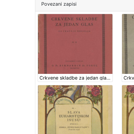
Povezani zapisi
Crkvene skladbe za jedan glas : uz pratnju orgulja : sv. II / priredio i izdao Bernandin Sokol