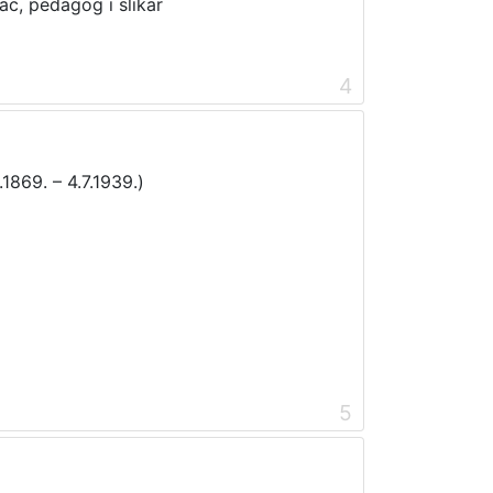
ac, pedagog i slikar
4
.1869. – 4.7.1939.)
5