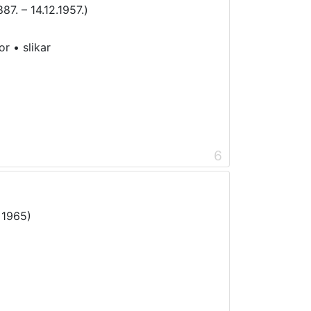
887. – 14.12.1957.)
tor
•
slikar
6
– 1965)