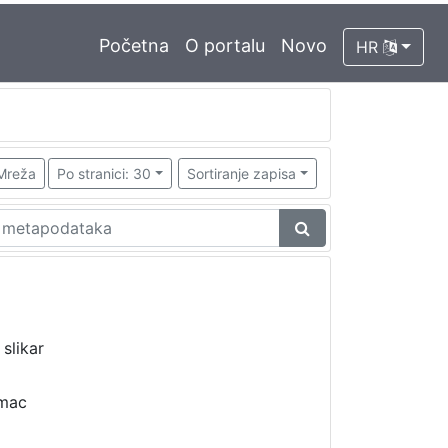
Početna
O portalu
Novo
HR
Mreža
Po stranici: 30
Sortiranje zapisa
•
slikar
umac