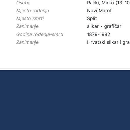
Osoba
Rački, Mirko (13. 10
Mjesto rođenja
Novi Marof
Mjesto smrti
Split
Zanimanje
slikar
•
grafičar
Godina rođenja-smrti
1879-1982
Zanimanje
Hrvatski slikar i gra