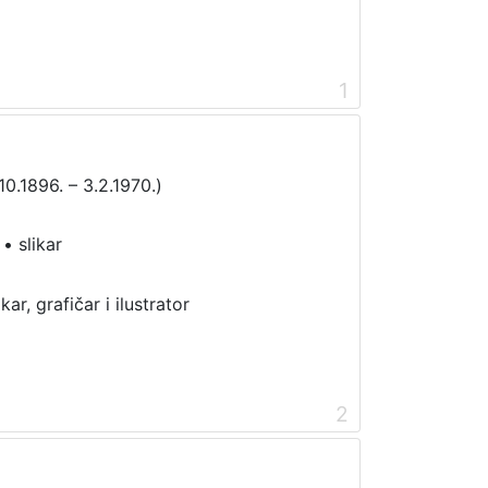
1
10.1896. – 3.2.1970.)
•
slikar
ar, grafičar i ilustrator
2