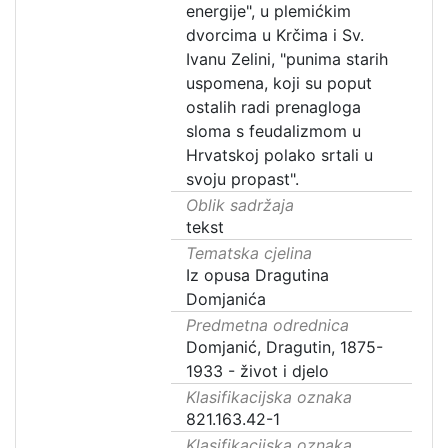
energije", u plemićkim
dvorcima u Krčima i Sv.
Ivanu Zelini, "punima starih
uspomena, koji su poput
ostalih radi prenagloga
sloma s feudalizmom u
Hrvatskoj polako srtali u
svoju propast".
Oblik sadržaja
tekst
Tematska cjelina
Iz opusa Dragutina
Domjanića
Predmetna odrednica
Domjanić, Dragutin, 1875-
1933 - život i djelo
Klasifikacijska oznaka
821.163.42-1
Klasifikacijska oznaka