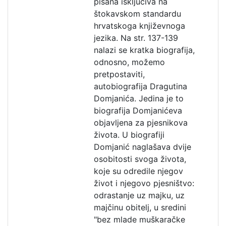
pisana isključiva na
štokavskom standardu
hrvatskoga književnoga
jezika. Na str. 137-139
nalazi se kratka biografija,
odnosno, možemo
pretpostaviti,
autobiografija Dragutina
Domjanića. Jedina je to
biografija Domjanićeva
objavljena za pjesnikova
života. U biografiji
Domjanić naglašava dvije
osobitosti svoga života,
koje su odredile njegov
život i njegovo pjesništvo:
odrastanje uz majku, uz
majčinu obitelj, u sredini
"bez mlade muškaračke