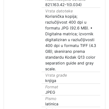
821.163.42-1(0.034)
Vrsta datoteke
Korisnička kopija;
razlučljivost 400 dpi u
formatu JPG (92.6 MB).
•
Digitalna matrica; izvornik
digitaliziran u razlučljivosti
400 dpi u formatu TIFF (4.3
GB); skenirano prema
standardu Kodak Q13 color
separation guide and gray
scale.
Vrsta građe
knjiga
Format
JPEG
Pismo
latinica