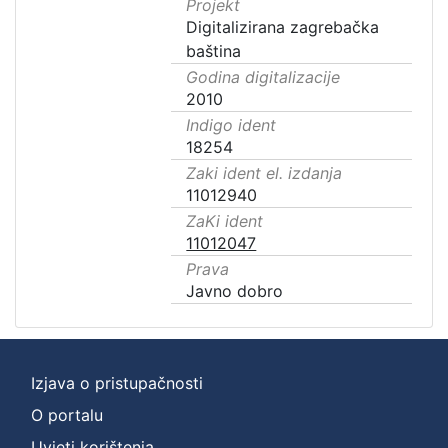
Projekt
Digitalizirana zagrebačka
baština
Godina digitalizacije
2010
Indigo ident
18254
Zaki ident el. izdanja
11012940
ZaKi ident
11012047
Prava
Javno dobro
Izjava o pristupačnosti
O portalu
Uvjeti korištenja