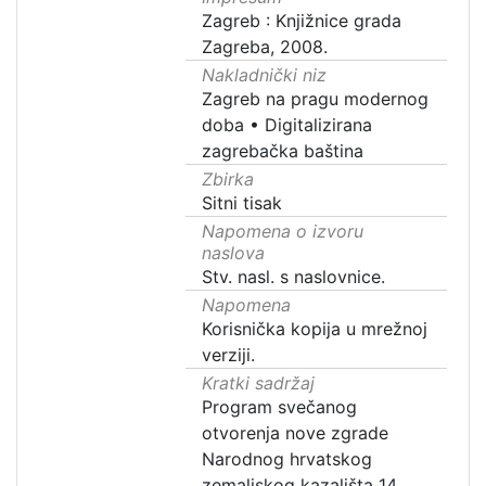
Zagreb : Knjižnice grada
Zagreba, 2008.
Nakladnički niz
Zagreb na pragu modernog
doba
•
Digitalizirana
zagrebačka baština
Zbirka
Sitni tisak
Napomena o izvoru
naslova
Stv. nasl. s naslovnice.
Napomena
Korisnička kopija u mrežnoj
verziji.
Kratki sadržaj
Program svečanog
otvorenja nove zgrade
Narodnog hrvatskog
zemaljskog kazališta 14.