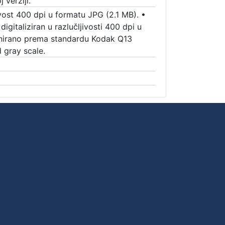
 verziji.
ivost 400 dpi u formatu JPG (2.1 MB).
•
digitaliziran u razlučljivosti 400 dpi u
enirano prema standardu Kodak Q13
 gray scale.