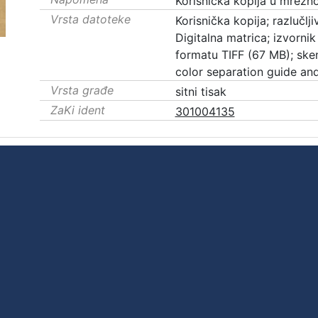
Korisnička kopija u mrežnoj
Vrsta datoteke
Korisnička kopija; razlučlj
Digitalna matrica; izvornik 
formatu TIFF (67 MB); sk
color separation guide and
Vrsta građe
sitni tisak
ZaKi ident
301004135