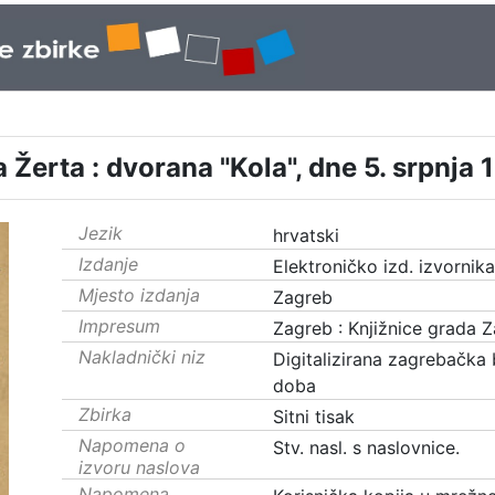
Žerta : dvorana "Kola", dne 5. srpnja 
Jezik
hrvatski
Izdanje
Elektroničko izd. izvornik
Mjesto izdanja
Zagreb
Impresum
Zagreb : Knjižnice grada 
Nakladnički niz
Digitalizirana zagrebačka 
doba
Zbirka
Sitni tisak
Napomena o
Stv. nasl. s naslovnice.
izvoru naslova
Napomena