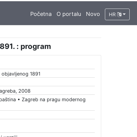
Početna
O portalu
Novo
HR
1891. : program
a objavljenog 1891
Zagreba, 2008
baština
•
Zagreb na pragu modernog