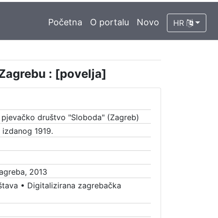
Početna
O portalu
Novo
HR
Zagrebu : [povelja]
 pjevačko društvo "Sloboda" (Zagreb)
a izdanog 1919.
Zagreba, 2013
štava
•
Digitalizirana zagrebačka