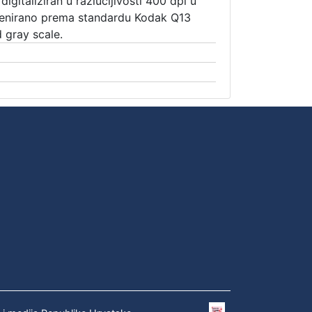
digitaliziran u razlučljivosti 400 dpi u
kenirano prema standardu Kodak Q13
 gray scale.