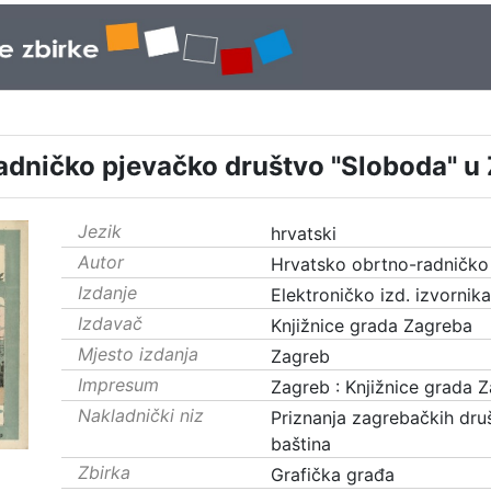
dničko pjevačko društvo "Sloboda" u 
Jezik
hrvatski
Autor
Hrvatsko obrtno-radničko
Izdanje
Elektroničko izd. izvornik
Izdavač
Knjižnice grada Zagreba
Mjesto izdanja
Zagreb
Impresum
Zagreb : Knjižnice grada 
Nakladnički niz
Priznanja zagrebačkih dru
baština
Zbirka
Grafička građa