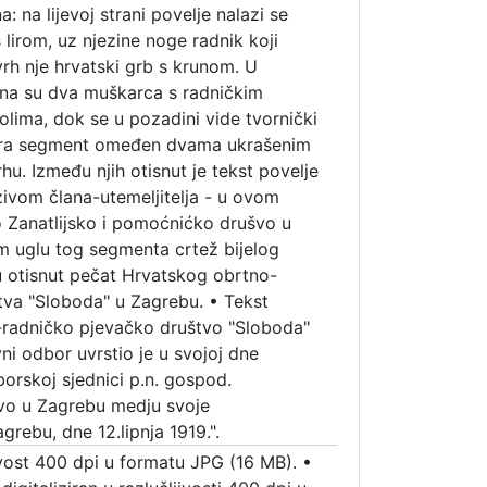
a: na lijevoj strani povelje nalazi se
 lirom, uz njezine noge radnik koji
rh nje hrvatski grb s krunom. U
a su dva muškarca s radničkim
lima, dok se u pozadini vide tvornički
nira segment omeđen dvama ukrašenim
u. Između njih otisnut je tekst povelje
zivom člana-utemeljitelja - u ovom
o Zanatlijsko i pomoćnićko drušvo u
 uglu tog segmenta crtež bijelog
u otisnut pečat Hrvatskog obrtno-
tva "Sloboda" u Zagrebu.
•
Tekst
-radničko pjevačko društvo "Sloboda"
i odbor uvrstio je u svojoj dne
orskoj sjednici p.n. gospod.
tvo u Zagrebu medju svoje
grebu, dne 12.lipnja 1919.".
jivost 400 dpi u formatu JPG (16 MB).
•