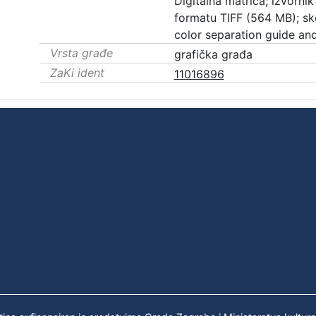
Digitalna matrica; izvornik 
formatu TIFF (564 MB); s
color separation guide and
Vrsta građe
grafička građa
ZaKi ident
11016896