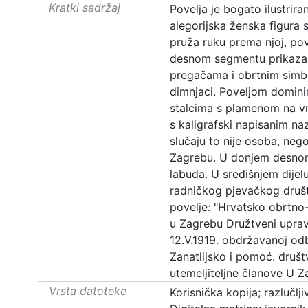
Kratki sadržaj
Povelja je bogato ilustriran
alegorijska ženska figura s
pruža ruku prema njoj, pov
desnom segmentu prikazan
pregačama i obrtnim simbo
dimnjaci. Poveljom domi
stalcima s plamenom na vrh
s kaligrafski napisanim na
slučaju to nije osoba, neg
Zagrebu. U donjem desnom
labuda. U središnjem dijel
radničkog pjevačkog druš
povelje: "Hrvatsko obrtno
u Zagrebu Družtveni upravn
12.V.1919. obdržavanoj odb
Zanatlijsko i pomoć. druš
utemeljiteljne članove U Za
Vrsta datoteke
Korisnička kopija; razlučl