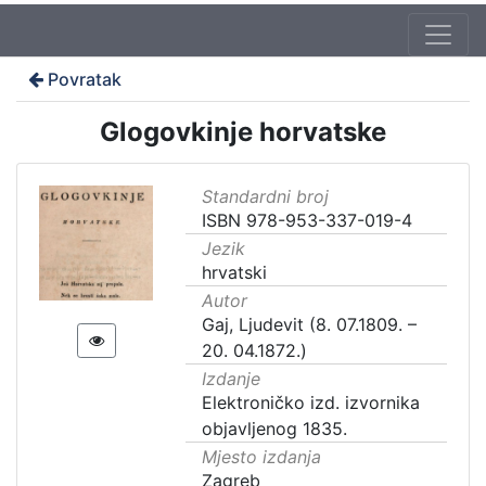
Povratak
Glogovkinje horvatske
Standardni broj
ISBN 978-953-337-019-4
Jezik
hrvatski
Autor
Gaj, Ljudevit (8. 07.1809. –
20. 04.1872.)
Izdanje
Elektroničko izd. izvornika
objavljenog 1835.
Mjesto izdanja
Zagreb