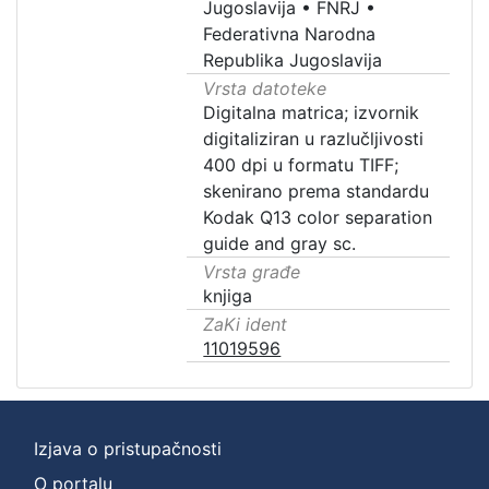
Jugoslavija
•
FNRJ
•
Federativna Narodna
Republika Jugoslavija
Vrsta datoteke
Digitalna matrica; izvornik
digitaliziran u razlučljivosti
400 dpi u formatu TIFF;
skenirano prema standardu
Kodak Q13 color separation
guide and gray sc.
Vrsta građe
knjiga
ZaKi ident
11019596
Izjava o pristupačnosti
O portalu