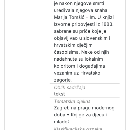
je nakon njegove smrti
uređivala njegova snaha
Marija Tomšić – Im. U knjizi
Izvorne pripovjesti iz 1883.
sabrane su priče koje je
objavljivao u slovenskim i
hrvatskim dječjim
časopisima. Neke od njih
nadahnute su lokalnim
koloritom i događajima
vezanim uz Hrvatsko
zagorje.
Oblik sadržaja
tekst
Tematska cjelina
Zagreb na pragu modernog
doba
•
Knjige za djecu i
mladež
Klasifikacijska oznaka