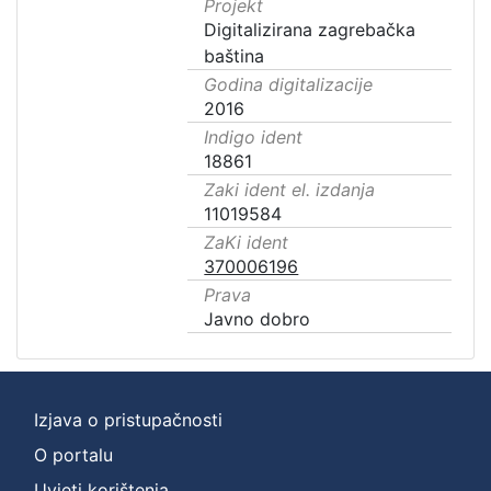
Projekt
Digitalizirana zagrebačka
baština
Godina digitalizacije
2016
Indigo ident
18861
Zaki ident el. izdanja
11019584
ZaKi ident
370006196
Prava
Javno dobro
Izjava o pristupačnosti
O portalu
Uvjeti korištenja