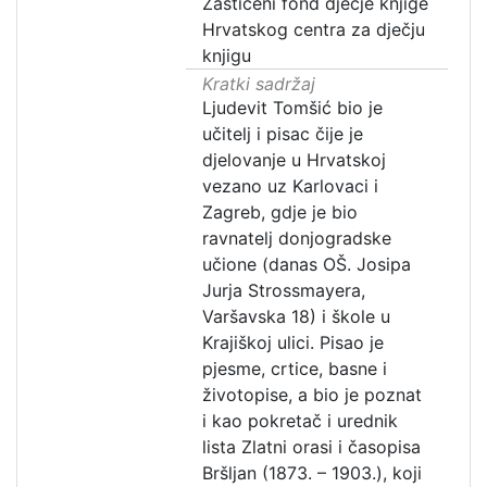
Zaštićeni fond dječje knjige
Hrvatskog centra za dječju
knjigu
Kratki sadržaj
Ljudevit Tomšić bio je
učitelj i pisac čije je
djelovanje u Hrvatskoj
vezano uz Karlovaci i
Zagreb, gdje je bio
ravnatelj donjogradske
učione (danas OŠ. Josipa
Jurja Strossmayera,
Varšavska 18) i škole u
Krajiškoj ulici. Pisao je
pjesme, crtice, basne i
životopise, a bio je poznat
i kao pokretač i urednik
lista Zlatni orasi i časopisa
Bršljan (1873. – 1903.), koji