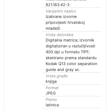
821.163.42-3
Varijantni naslov
Izabrane izvorne
pripovijesti hrvatskoj
mladeži
Vrsta datoteke
Digitalna matrica; izvornik
digitaliziran u razlučljivosti
400 dpi u formatu TIFF;
skenirano prema standardu
Kodak Q13 color separation
guide and gray sc.
Vrsta građe
knjiga
Format
JPEG
Pismo
latinica