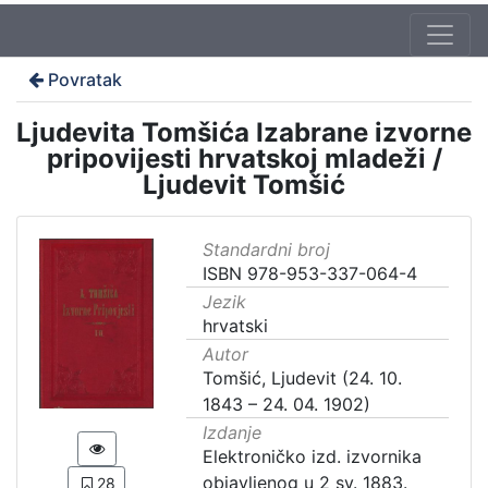
Povratak
Ljudevita Tomšića Izabrane izvorne
pripovijesti hrvatskoj mladeži /
Ljudevit Tomšić
Standardni broj
ISBN 978-953-337-064-4
Jezik
hrvatski
Autor
Tomšić, Ljudevit (24. 10.
1843 – 24. 04. 1902)
Izdanje
Elektroničko izd. izvornika
objavljenog u 2 sv. 1883.
28