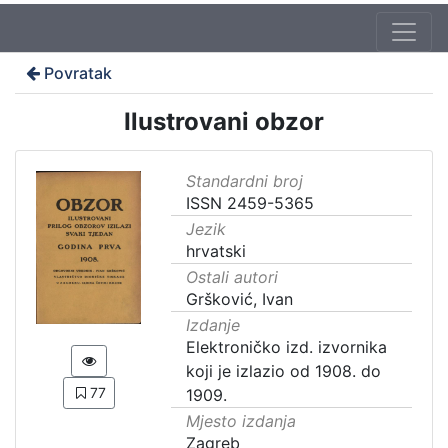
Povratak
Ilustrovani obzor
Standardni broj
ISSN 2459-5365
Jezik
hrvatski
Ostali autori
Gršković, Ivan
Izdanje
Elektroničko izd. izvornika
koji je izlazio od 1908. do
77
1909.
Mjesto izdanja
Zagreb