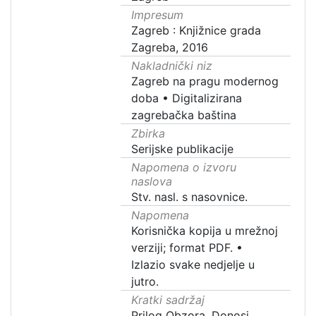
Impresum
Zagreb : Knjižnice grada
Zagreba, 2016
Nakladnički niz
Zagreb na pragu modernog
doba
•
Digitalizirana
zagrebačka baština
Zbirka
Serijske publikacije
Napomena o izvoru
naslova
Stv. nasl. s nasovnice.
Napomena
Korisnička kopija u mrežnoj
verziji; format PDF.
•
Izlazio svake nedjelje u
jutro.
Kratki sadržaj
Prilog Obzora. Donosi