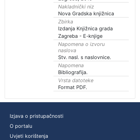
Nakladnički niz
Nova Gradska knjižnica
Zbirka
Izdanja Knjižnica grada
Zagreba - E-knjige
Napomena o izvoru
naslova
Stv. nasl. s naslovnice.
Napomena
Bibliografija.
Vrsta datoteke
Format PDF.
Izjava o pristupačnosti
O portalu
Uvjeti korištenja