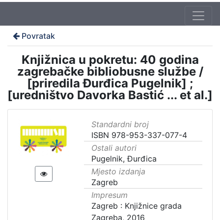
Povratak
Knjižnica u pokretu: 40 godina
zagrebačke bibliobusne službe /
[priredila Đurđica Pugelnik] ;
[uredništvo Davorka Bastić ... et al.]
Standardni broj
ISBN 978-953-337-077-4
Ostali autori
Pugelnik, Đurđica
Mjesto izdanja
Zagreb
Impresum
Zagreb : Knjižnice grada
Zagreba, 2016