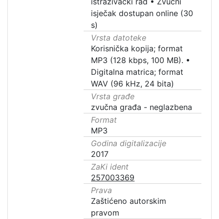
istraživački rad
•
Zvučni
isječak dostupan online (30
s)
Vrsta datoteke
Korisnička kopija; format
MP3 (128 kbps, 100 MB).
•
Digitalna matrica; format
WAV (96 kHz, 24 bita)
Vrsta građe
zvučna građa - neglazbena
Format
MP3
Godina digitalizacije
2017
ZaKi ident
257003369
Prava
Zaštićeno autorskim
pravom