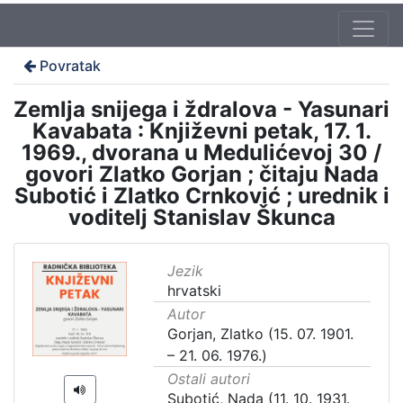
Povratak
Zemlja snijega i ždralova - Yasunari
Kavabata : Književni petak, 17. 1.
1969., dvorana u Medulićevoj 30 /
govori Zlatko Gorjan ; čitaju Nada
Subotić i Zlatko Crnković ; urednik i
voditelj Stanislav Škunca
Jezik
hrvatski
Autor
Gorjan, Zlatko (15. 07. 1901.
– 21. 06. 1976.)
Ostali autori
Subotić, Nada (11. 10. 1931.