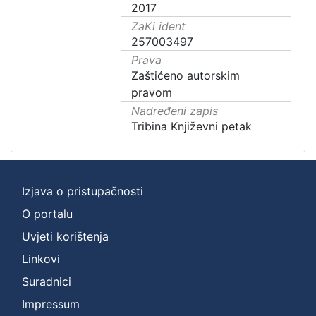
2017
ZaKi ident
257003497
Prava
Zaštićeno autorskim
pravom
Nadređeni zapis
Tribina Književni petak
Izjava o pristupačnosti
O portalu
Uvjeti korištenja
Linkovi
Suradnici
Impressum