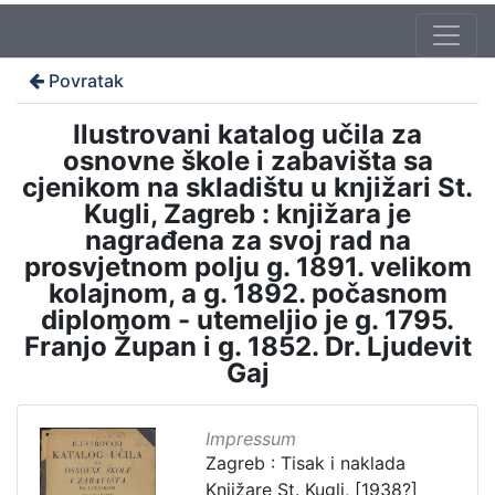
Povratak
Ilustrovani katalog učila za
osnovne škole i zabavišta sa
cjenikom na skladištu u knjižari St.
Kugli, Zagreb : knjižara je
nagrađena za svoj rad na
prosvjetnom polju g. 1891. velikom
kolajnom, a g. 1892. počasnom
diplomom - utemeljio je g. 1795.
Franjo Župan i g. 1852. Dr. Ljudevit
Gaj
Impressum
Zagreb : Tisak i naklada
Knjižare St. Kugli, [1938?]