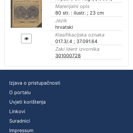
Materijalni opis
80 str. : ilustr. ; 23 cm
Jezik
hrvatski
Klasifikacijska oznaka
017.3/.4 ; 37.091.64
Zaki Ident izvornika
301000728
Izjava o pristupačnosti
O portalu
Uvjeti korištenja
Linkovi
Suradnici
Impressum