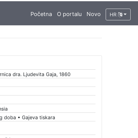
Početna
O portalu
Novo
HR
nica dra. Ljudevita Gaja, 1860
nsia
g doba
•
Gajeva tiskara