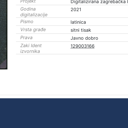
Projekt
Digitalizirana zagrebačka 
Godina
2021
digitalizacije
Pismo
latinica
Vrsta građe
sitni tisak
Prava
Javno dobro
Zaki Ident
129003166
izvornika