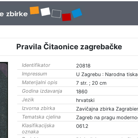
Pravila Čitaonice zagrebačke
Identifikator
20818
Impressum
U Zagrebu : Narodna tiskar
Materijalni opis
7 str. ; 20 cm
Godina izdavanja
1860
Jezik
hrvatski
Izvorna zbirka
Zavičajna zbirka Zagrabie
Tematska cjelina
Zagreb na pragu moderno
Klasifikacijska
061.2
oznaka