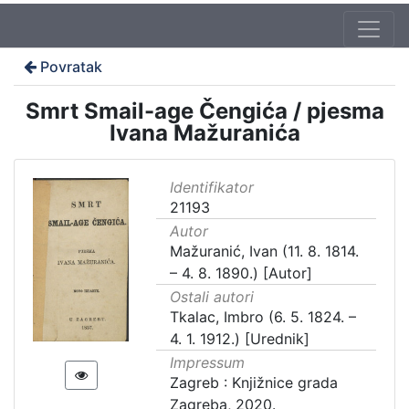
Povratak
Smrt Smail-age Čengića / pjesma
Ivana Mažuranića
Identifikator
21193
Autor
Mažuranić, Ivan (11. 8. 1814.
– 4. 8. 1890.) [Autor]
Ostali autori
Tkalac, Imbro (6. 5. 1824. –
4. 1. 1912.) [Urednik]
Impressum
Zagreb : Knjižnice grada
Zagreba, 2020.