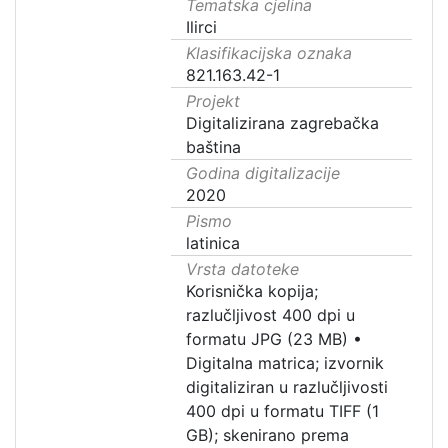
Tematska cjelina
Ilirci
Klasifikacijska oznaka
821.163.42-1
Projekt
Digitalizirana zagrebačka
baština
Godina digitalizacije
2020
Pismo
latinica
Vrsta datoteke
Korisnička kopija;
razlučljivost 400 dpi u
formatu JPG (23 MB)
•
Digitalna matrica; izvornik
digitaliziran u razlučljivosti
400 dpi u formatu TIFF (1
GB); skenirano prema