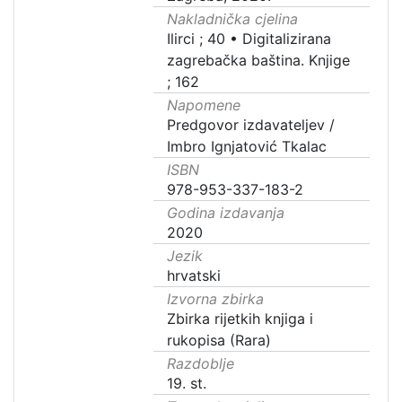
Nakladnička cjelina
Ilirci ; 40
•
Digitalizirana
zagrebačka baština. Knjige
; 162
Napomene
Predgovor izdavateljev /
Imbro Ignjatović Tkalac
ISBN
978-953-337-183-2
Godina izdavanja
2020
Jezik
hrvatski
Izvorna zbirka
Zbirka rijetkih knjiga i
rukopisa (Rara)
Razdoblje
19. st.