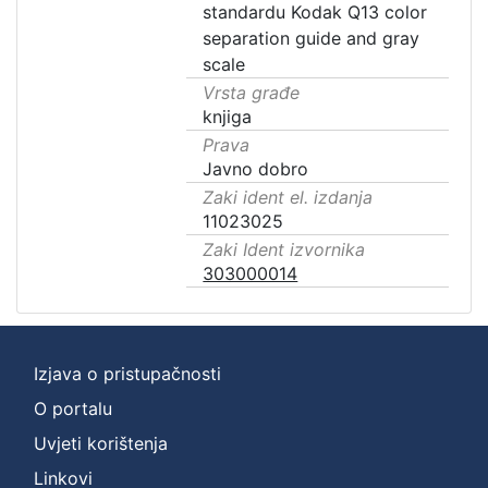
standardu Kodak Q13 color
separation guide and gray
scale
Vrsta građe
knjiga
Prava
Javno dobro
Zaki ident el. izdanja
11023025
Zaki Ident izvornika
303000014
Izjava o pristupačnosti
O portalu
Uvjeti korištenja
Linkovi