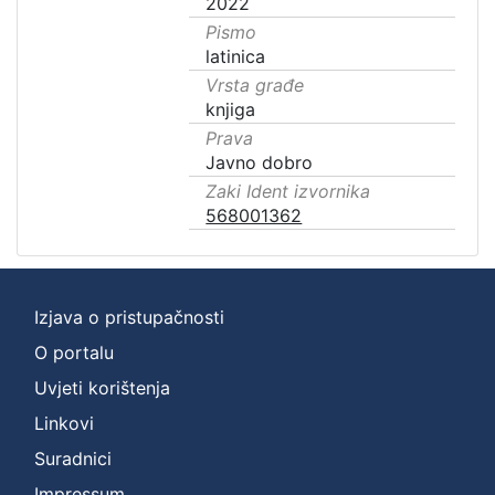
2022
Pismo
latinica
Vrsta građe
knjiga
Prava
Javno dobro
Zaki Ident izvornika
568001362
Izjava o pristupačnosti
O portalu
Uvjeti korištenja
Linkovi
Suradnici
Impressum