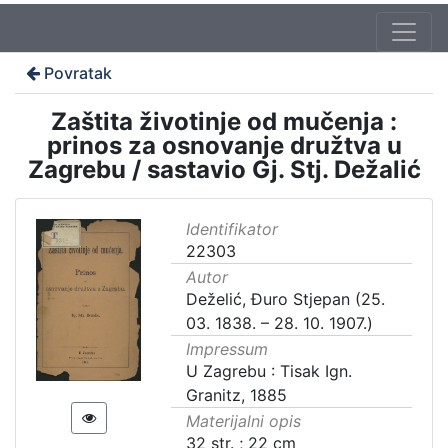
Povratak
Zaštita životinje od mučenja :
prinos za osnovanje družtva u
Zagrebu / sastavio Gj. Stj. Dežalić
Identifikator
22303
Autor
Deželić, Đuro Stjepan (25.
03. 1838. – 28. 10. 1907.)
Impressum
U Zagrebu : Tisak Ign.
Granitz, 1885
Materijalni opis
32 str. ; 22 cm