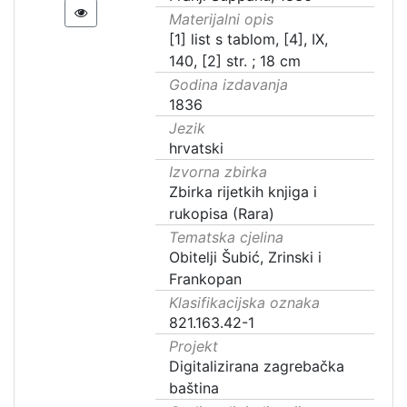
Materijalni opis
[1] list s tablom, [4], IX,
140, [2] str. ; 18 cm
Godina izdavanja
1836
Jezik
hrvatski
Izvorna zbirka
Zbirka rijetkih knjiga i
rukopisa (Rara)
Tematska cjelina
Obitelji Šubić, Zrinski i
Frankopan
Klasifikacijska oznaka
821.163.42-1
Projekt
Digitalizirana zagrebačka
baština