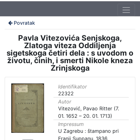
Povratak
Pavla Vitezovića Senjskoga,
Zlatoga viteza Oddiljenja
sigetskoga četiri dela : s uvodom o
životu, činih, i smerti Nikole kneza
Zrinjskoga
Identifikator
22322
Autor
Vitezović, Pavao Ritter (7.
01. 1652 – 20. 01. 1713)
Impressum
U Zagrebu : štampano pri
Franji Suppanu, 1836