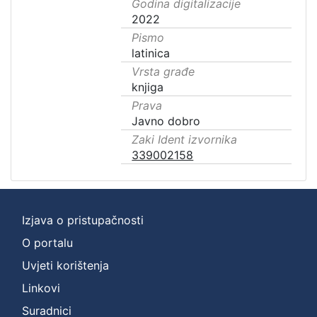
Godina digitalizacije
2022
Pismo
latinica
Vrsta građe
knjiga
Prava
Javno dobro
Zaki Ident izvornika
339002158
Izjava o pristupačnosti
O portalu
Uvjeti korištenja
Linkovi
Suradnici