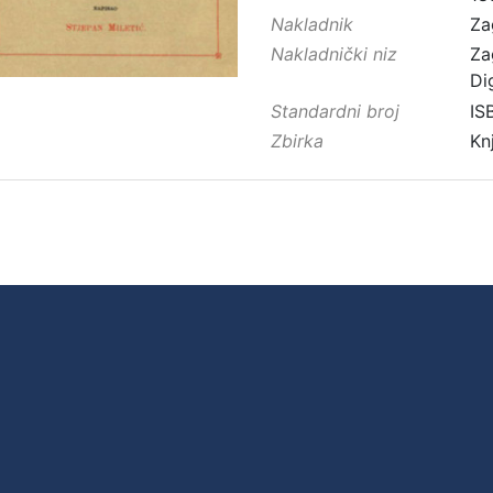
Nakladnik
Za
Nakladnički niz
Za
Di
Standardni broj
IS
Zbirka
Kn