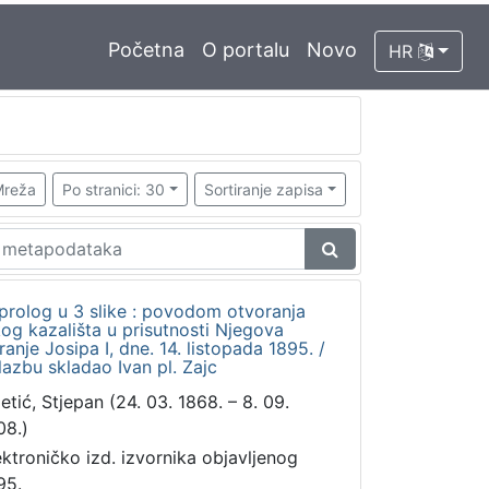
Početna
O portalu
Novo
HR
reža
Po stranici: 30
Sortiranje zapisa
 prolog u 3 slike : povodom otvoranja
g kazališta u prisutnosti Njegova
ranje Josipa I, dne. 14. listopada 1895. /
lazbu skladao Ivan pl. Zajc
letić, Stjepan (24. 03. 1868. – 8. 09.
08.)
ektroničko izd. izvornika objavljenog
95.