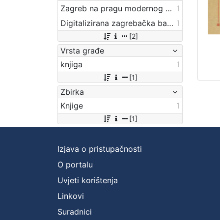
Zagreb na pragu modernog doba
1
Digitalizirana zagrebačka baština
1
[2]
Vrsta građe
knjiga
1
[1]
Zbirka
Knjige
1
[1]
Izjava o pristupačnosti
O portalu
Uvjeti korištenja
Linkovi
Suradnici