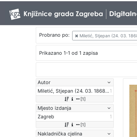
Probrano po:
Miletić, Stjepan (24. 03. 186
Prikazano 1-1 od 1 zapisa
Autor
Miletić, Stjepan (24. 03. 1868. – 8. 09. 1908.)
1
[1]
Mjesto izdanja
Zagreb
1
[1]
Nakladnička cjelina