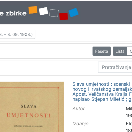
8. – 8. 09. 1908.)
Faseta
Lista
M
Slava umjetnosti : scenski
novog Hrvatskog zemaljsko
Apost. Veličanstva Kralja F
napisao Stjepan Miletić ; g
Autor
Mi
19
Izdanje
El
18