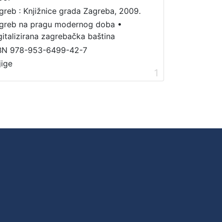
greb : Knjižnice grada Zagreba, 2009.
greb na pragu modernog doba
•
gitalizirana zagrebačka baština
BN 978-953-6499-42-7
jige
1