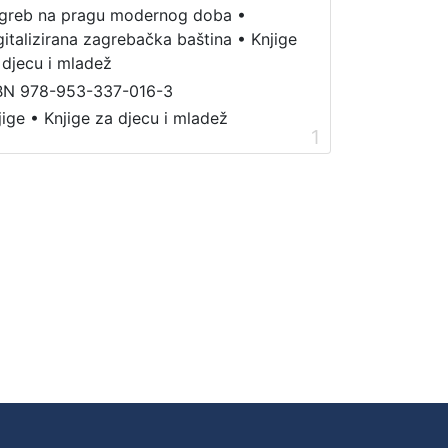
greb na pragu modernog doba
•
gitalizirana zagrebačka baština
•
Knjige
 djecu i mladež
BN 978-953-337-016-3
jige
•
Knjige za djecu i mladež
1