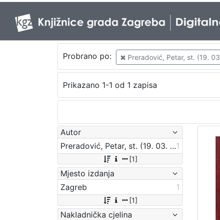
Probrano po:
Preradović, Petar, st. (19. 0
Prikazano 1-1 od 1 zapisa
Autor
Preradović, Petar, st. (19. 03. 1818 – 18. 08. 1872)
1
[1]
Mjesto izdanja
Zagreb
1
[1]
Nakladnička cjelina