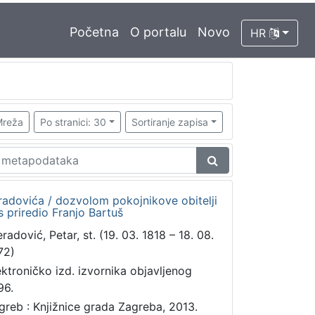
Početna
O portalu
Novo
HR
reža
Po stranici: 30
Sortiranje zapisa
radovića / dozvolom pokojnikove obitelji
 priredio Franjo Bartuš
radović, Petar, st. (19. 03. 1818 – 18. 08.
72)
ektroničko izd. izvornika objavljenog
96.
greb : Knjižnice grada Zagreba, 2013.