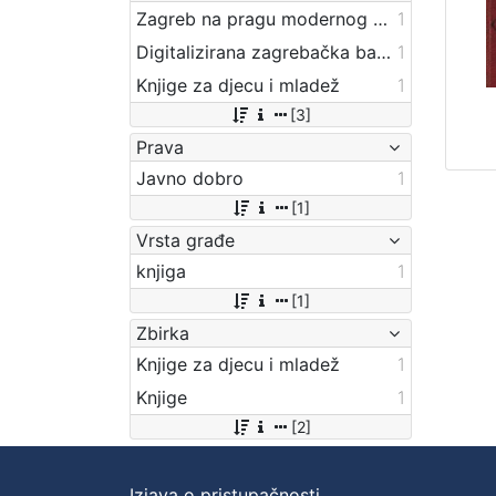
Zagreb na pragu modernog doba
1
Digitalizirana zagrebačka baština
1
Knjige za djecu i mladež
1
[3]
Prava
Javno dobro
1
[1]
Vrsta građe
knjiga
1
[1]
Zbirka
Knjige za djecu i mladež
1
Knjige
1
[2]
Izjava o pristupačnosti