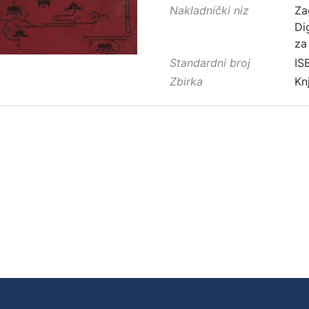
Nakladnički niz
Za
Di
za
Standardni broj
IS
Zbirka
Kn