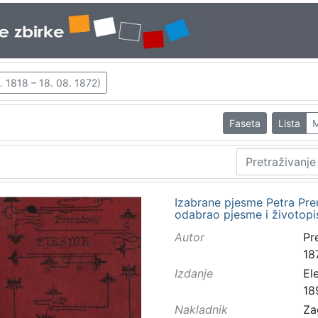
3. 1818 – 18. 08. 1872)
Faseta
Lista
M
Izabrane pjesme Petra Pre
odabrao pjesme i životopis
Autor
Pre
18
Izdanje
El
18
Nakladnik
Za