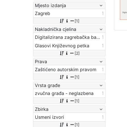
Mjesto izdanja
Zagreb
1
[1]
Nakladnička cjelina
Digitalizirana zagrebačka baština
1
Glasovi Književnog petka
1
[2]
Prava
Zaštićeno autorskim pravom
1
[1]
Vrsta građe
zvučna građa - neglazbena
1
[1]
Zbirka
Usmeni izvori
1
[1]