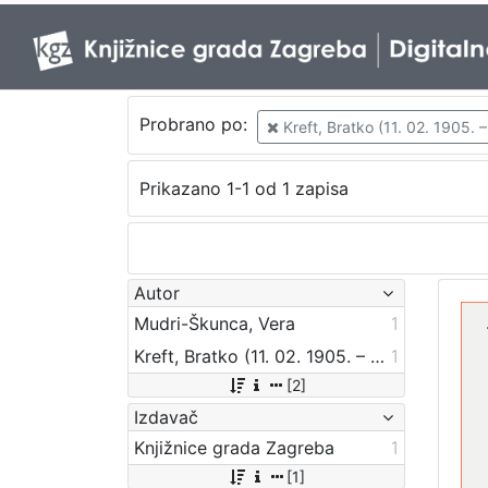
Probrano po:
Kreft, Bratko (11. 02. 1905. –
Prikazano 1-1 od 1 zapisa
Autor
Mudri-Škunca, Vera
1
Kreft, Bratko (11. 02. 1905. – 17. 07. 1996.)
1
[2]
Izdavač
Knjižnice grada Zagreba
1
[1]