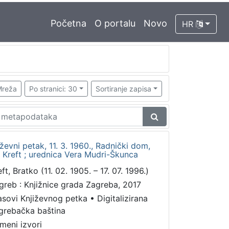
Početna
O portalu
Novo
HR
reža
Po stranici: 30
Sortiranje zapisa
ževni petak, 11. 3. 1960., Radnički dom,
 Kreft ; urednica Vera Mudri-Škunca
ft, Bratko (11. 02. 1905. – 17. 07. 1996.)
greb : Knjižnice grada Zagreba, 2017
asovi Književnog petka
•
Digitalizirana
grebačka baština
meni izvori