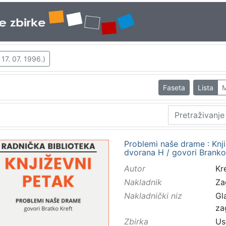
 17. 07. 1996.)
Faseta
Lista
M
Problemi naše drame : Knji
dvorana H / govori Branko
Autor
Kre
Nakladnik
Za
Nakladnički niz
Gl
za
Zbirka
Us