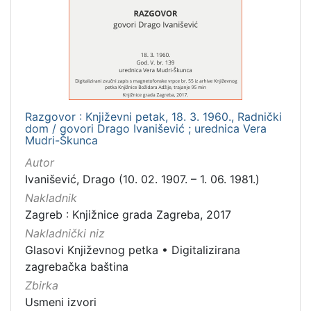
Mjesto
izdanja
Zagreb
1
Razgovor : Književni petak, 18. 3. 1960., Radnički
[
dom / govori Drago Ivanišević ; urednica Vera
1
Mudri-Škunca
]
Autor
Nakladnička
Ivanišević, Drago (10. 02. 1907. – 1. 06. 1981.)
cjelina
Nakladnik
Digitalizirana zagrebačka baština
1
Zagreb : Knjižnice grada Zagreba, 2017
Glasovi Književnog petka
1
Nakladnički niz
Glasovi Književnog petka
•
Digitalizirana
zagrebačka baština
Zbirka
[
2
Usmeni izvori