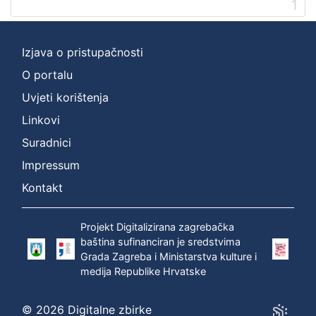
1
]
Prava
Zaštićeno autorskim pravom
1
Izjava o pristupačnosti
O portalu
Uvjeti korištenja
[
Linkovi
1
]
Suradnici
Vrsta
Impressum
građe
Kontakt
zvučna građa - neglazbena
1
Projekt Digitalizirana zagrebačka
baština sufinanciran je sredstvima
Grada Zagreba i Ministarstva kulture i
[
medija Republike Hrvatske
1
]
Zbirka
© 2026 Digitalne zbirke