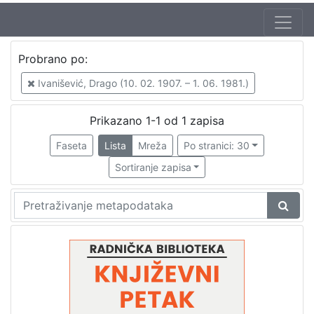
Autor
Probrano po:
Mudri-Škunca, Vera
1
Ivanišević, Drago (10. 02. 1907. – 1. 06. 1981.)
Ivanišević, Drago (10. 02. 1907. – 1. 06. 1981.)
1
Prikazano 1-1 od 1 zapisa
Faseta
Lista
Mreža
Po stranici: 30
[
2
Sortiranje zapisa
]
Izdavač
Knjižnice grada Zagreba
1
[
1
]