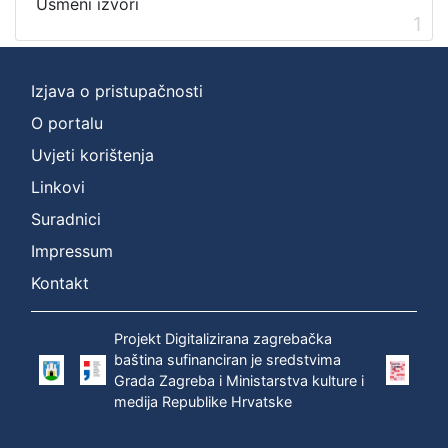
Usmeni izvori
1
[
2
Izjava o pristupačnosti
]
O portalu
Prava
Zaštićeno autorskim pravom
1
Uvjeti korištenja
Linkovi
Suradnici
[
Impressum
1
Kontakt
]
Vrsta
građe
Projekt Digitalizirana zagrebačka
baština sufinanciran je sredstvima
zvučna građa - neglazbena
1
Grada Zagreba i Ministarstva kulture i
medija Republike Hrvatske