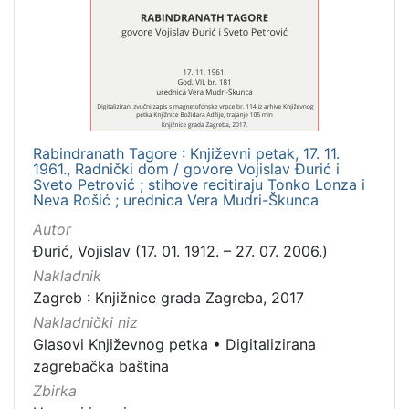
[
1
]
Mjesto
izdanja
Rabindranath Tagore : Književni petak, 17. 11.
Zagreb
1
1961., Radnički dom / govore Vojislav Đurić i
Sveto Petrović ; stihove recitiraju Tonko Lonza i
Neva Rošić ; urednica Vera Mudri-Škunca
Autor
[
Đurić, Vojislav (17. 01. 1912. – 27. 07. 2006.)
1
]
Nakladnik
Zagreb : Knjižnice grada Zagreba, 2017
Nakladnička
Nakladnički niz
cjelina
Glasovi Književnog petka
•
Digitalizirana
Digitalizirana zagrebačka baština
1
zagrebačka baština
Glasovi Književnog petka
1
Zbirka