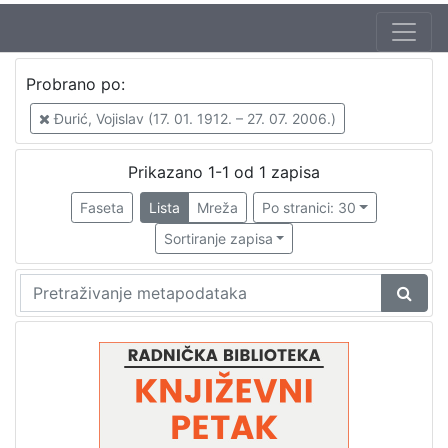
Autor
Probrano po:
Mudri-Škunca, Vera
1
Đurić, Vojislav (17. 01. 1912. – 27. 07. 2006.)
Lonza, Tonko (28. 09. 1930.)
1
Rošić, Neva (23. 06. 1935.)
1
Prikazano 1-1 od 1 zapisa
Petrović, Svetozar (28. 06. 1931. – 23. 10. 2005.)
1
Faseta
Lista
Mreža
Po stranici: 30
Đurić, Vojislav (17. 01. 1912. – 27. 07. 2006.)
1
Sortiranje zapisa
[
5
]
Izdavač
Knjižnice grada Zagreba
1