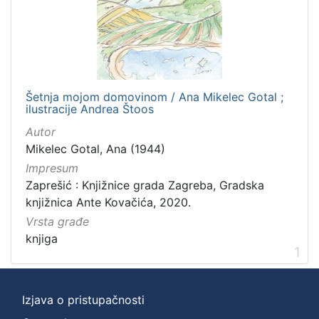
Zbirka
Digitalna zbirka Zaprešića
1
Šetnja mojom domovinom / Ana Mikelec Gotal ;
[
ilustracije Andrea Štoos
1
]
Autor
Mikelec Gotal, Ana (1944)
Impresum
Zaprešić : Knjižnice grada Zagreba, Gradska
knjižnica Ante Kovačića, 2020.
Vrsta građe
knjiga
1
Izjava o pristupačnosti