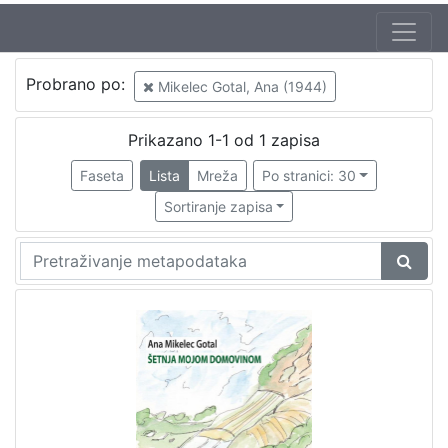
Jezik
Probrano po:
Mikelec Gotal, Ana (1944)
hrvatski
1
Prikazano 1-1 od 1 zapisa
Faseta
Lista
Mreža
Po stranici: 30
[
1
Sortiranje zapisa
]
Nakladnička
cjelina
Zaprešićki autori online
1
[
1
]