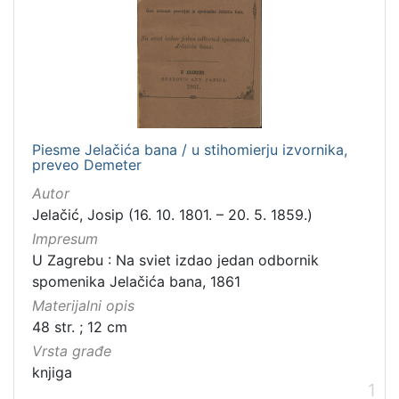
Zbirka
Knjige
1
[
1
Piesme Jelačića bana / u stihomierju izvornika,
]
preveo Demeter
Autor
Jelačić, Josip (16. 10. 1801. – 20. 5. 1859.)
Impresum
U Zagrebu : Na sviet izdao jedan odbornik
spomenika Jelačića bana, 1861
Materijalni opis
48 str. ; 12 cm
Vrsta građe
knjiga
1