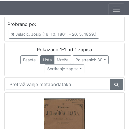
Jezik
Probrano po:
hrvatski
1
Jelačić, Josip (16. 10. 1801. – 20. 5. 1859.)
Prikazano 1-1 od 1 zapisa
[
1
Faseta
Lista
Mreža
Po stranici: 30
]
Sortiranje zapisa
Nakladnička
cjelina
Ilirci
1
[
1
]