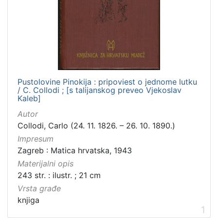
Zbirka
Knjige za djecu i mladež
1
[
1
Pustolovine Pinokija : pripoviest o jednome lutku
]
/ C. Collodi ; [s talijanskog preveo Vjekoslav
Kaleb]
Autor
Collodi, Carlo (24. 11. 1826. – 26. 10. 1890.)
Impresum
Zagreb : Matica hrvatska, 1943
Materijalni opis
243 str. : ilustr. ; 21 cm
Vrsta građe
knjiga
1