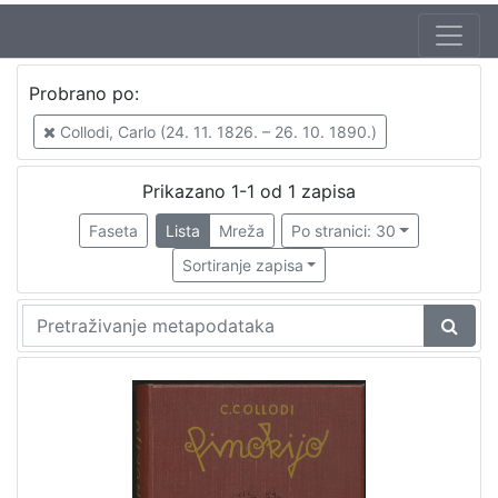
Jezik
Probrano po:
hrvatski
1
Collodi, Carlo (24. 11. 1826. – 26. 10. 1890.)
Prikazano 1-1 od 1 zapisa
[
1
Faseta
Lista
Mreža
Po stranici: 30
]
Sortiranje zapisa
Nakladnička
cjelina
Knjige za djecu i mladež
1
[
1
]