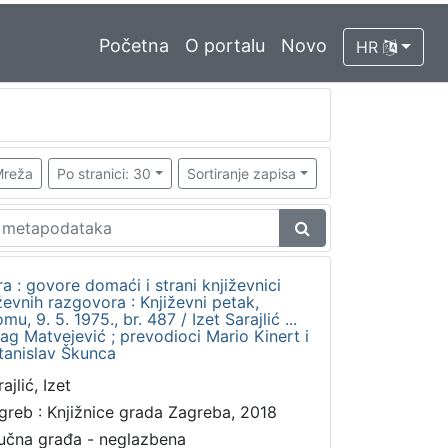
Početna
O portalu
Novo
HR
reža
Po stranici: 30
Sortiranje zapisa
a : govore domaći i strani književnici
ževnih razgovora : Književni petak,
 9. 5. 1975., br. 487 / Izet Sarajlić ...
drag Matvejević ; prevodioci Mario Kinert i
Stanislav Škunca
ajlić, Izet
greb : Knjižnice grada Zagreba, 2018
učna građa - neglazbena