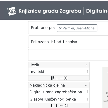
Probrano po:
Palmier, Jean-Michel
Prikazano 1-1 od 1 zapisa
Jezik
hrvatski
1
[1]
Nakladnička cjelina
Digitalizirana zagrebačka baština
1
Glasovi Književnog petka
1
[2]