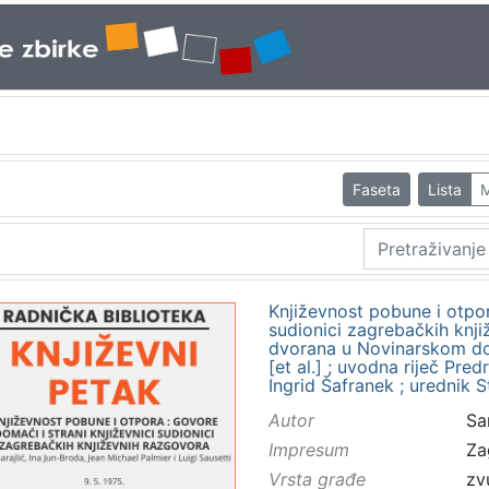
Faseta
Lista
M
Književnost pobune i otpor
sudionici zagrebačkih knji
dvorana u Novinarskom domu,
[et al.] ; uvodna riječ Pre
Ingrid Šafranek ; urednik 
Autor
Sar
Impresum
Za
Vrsta građe
zv