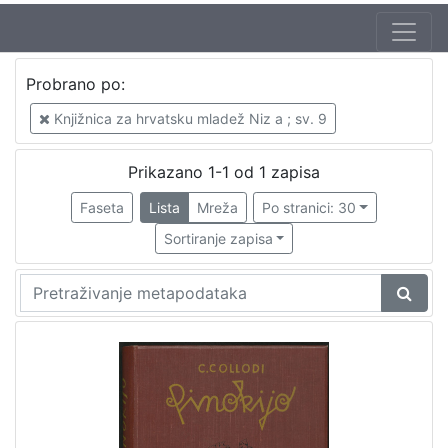
Jezik
Probrano po:
hrvatski
1
Knjižnica za hrvatsku mladež Niz a ; sv. 9
Prikazano 1-1 od 1 zapisa
[
1
Faseta
Lista
Mreža
Po stranici: 30
]
Sortiranje zapisa
Nakladnička
cjelina
Knjige za djecu i mladež
1
[
1
]