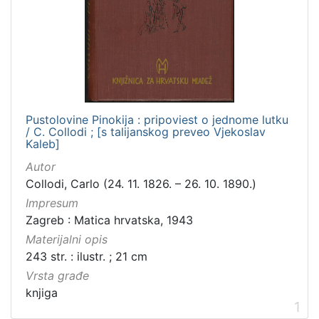
Zbirka
Knjige za djecu i mladež
1
[
1
Pustolovine Pinokija : pripoviest o jednome lutku
]
/ C. Collodi ; [s talijanskog preveo Vjekoslav
Kaleb]
Autor
Collodi, Carlo (24. 11. 1826. – 26. 10. 1890.)
Impresum
Zagreb : Matica hrvatska, 1943
Materijalni opis
243 str. : ilustr. ; 21 cm
Vrsta građe
knjiga
1